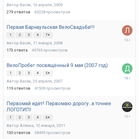
Автор
Васёк
,
16 апреля, 2009
2009
279
ответов
63228
просмотров
Первая Барнаульская ВелоСвадьба!!!
1
2
3
4
7
13
Автор
Васёк
,
11 января, 2008
декабря,
2010
173
ответа
49765
просмотров
ВелоПробег посвящённый 9 мая (2007 год)
1
2
3
4
5
17
Автор
Васёк
,
25 апреля, 2007
июля,
2008
119
ответов
41509
просмотров
Первомай идёт! Первомаю дорогу...а точнее
ЛОГОТИП!
16
1
2
3
4
6
марта,
Автор
Алёнка
,
12 января, 2011
2011
130
ответов
38495
просмотров