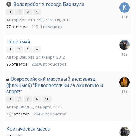
Велопробег в городе Барнауле
1
2
3
4
22
Автор
Koutchin1990
,
20 июня, 2013
августа,
2013
77
ответов
21011
просмотр
Первомай
1
2
3
4
24
Автор
BarBoss
,
24 января, 2012
апреля,
2012
95
ответов
20838
просмотров
Всероссийский массовый велозаезд
(флешмоб) "Велосветлячки за экологию и
3
спорт!"
апреля,
1
2
3
4
5
2013
Автор
Влад Б.
,
21 марта, 2013
117
ответов
20472
просмотра
Критическая масса