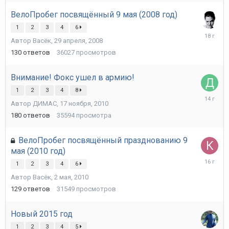
ВелоПробег посвящённый 9 мая (2008 год)
1
2
3
4
6
10
Автор
Васёк
,
29 апреля, 2008
мая,
2008
130
ответов
36027
просмотров
Внимание! Фокс ушел в армию!
1
2
3
4
8
4
Автор
ДИМАС
,
17 ноября, 2010
декабря,
2011
180
ответов
35594
просмотра
ВелоПробег посвящённый празднованию 9
мая (2010 год)
10
1
2
3
4
6
мая,
Автор
Васёк
,
2 мая, 2010
2010
129
ответов
31549
просмотров
Новый 2015 год
1
2
3
4
5