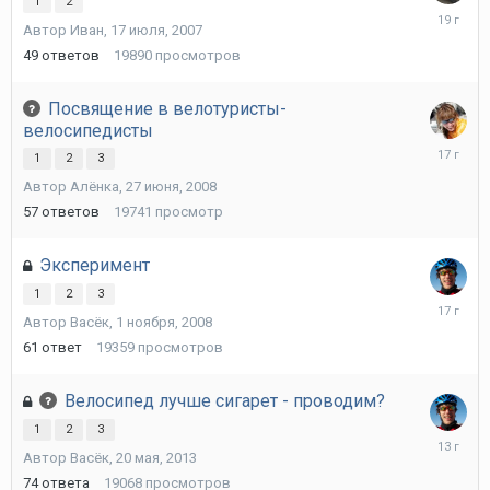
1
2
29
Автор
Иван
,
17 июля, 2007
июля,
2007
49
ответов
19890
просмотров
Посвящение в велотуристы-
велосипедисты
29
1
2
3
сентября
Автор
Алёнка
,
27 июня, 2008
2008
57
ответов
19741
просмотр
Эксперимент
1
2
3
7
Автор
Васёк
,
1 ноября, 2008
ноября,
2008
61
ответ
19359
просмотров
Велосипед лучше сигарет - проводим?
1
2
3
31
Автор
Васёк
,
20 мая, 2013
мая,
2013
74
ответа
19068
просмотров