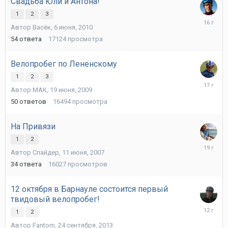
Свадьба Юли и Антона!
1
2
3
16
Автор
Васёк
,
6 июня, 2010
июня,
2010
54
ответа
17124
просмотра
Велопробег по Лененскому
1
2
3
29
Автор
MAK
,
19 июня, 2009
июня,
2009
50
ответов
16494
просмотра
На Привязи
1
2
10
Автор
Спайдер
,
11 июня, 2007
июля,
2007
34
ответа
16027
просмотров
12 октября в Барнауле состоится первый
твидовый велопробег!
19
1
2
октября,
Автор
Fantom
,
24 сентября, 2013
2013