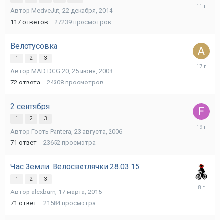
2
Автор
MedveJut
,
22 декабря, 2014
января,
2015
117
ответов
27239
просмотров
Велотусовка
1
2
3
11
Автор
MAD DOG 20
,
25 июня, 2008
августа,
2008
72
ответа
24308
просмотров
2 сентября
1
2
3
29
Автор Гость Pantera,
23 августа, 2006
августа,
2006
71
ответ
23652
просмотра
Час Земли. Велосветлячки 28.03.15
1
2
3
24
Автор
alexbarn
,
17 марта, 2015
марта,
2018
71
ответ
21584
просмотра