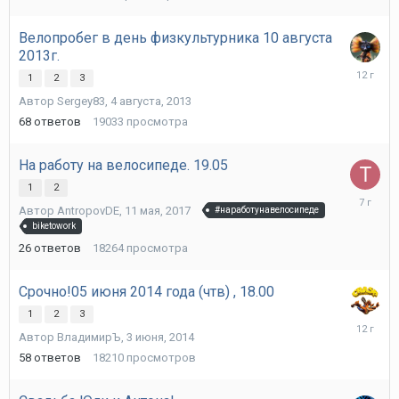
Велопробег в день физкультурника 10 августа
2013г.
13
1
2
3
августа,
Автор
Sergey83
,
4 августа, 2013
2013
68
ответов
19033
просмотра
На работу на велосипеде. 19.05
1
2
26
Автор
AntropovDE
,
11 мая, 2017
#наработунавелосипеде
февраля
biketowork
2019
26
ответов
18264
просмотра
Срочно!05 июня 2014 года (чтв) , 18.00
1
2
3
1
Автор
ВладимирЪ
,
3 июня, 2014
июля,
2014
58
ответов
18210
просмотров