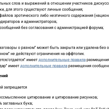
льных слов и выражений в отношении участников дискусс
ки, для этого существуют личные сообщения;
айлов эротического либо неэтичного содержания (национал
дераторов и администраторов;
ообщений без согласования с
администрацией форума
;
азговоры о разном" может быть закрыта или удалена без 
зном" не действуют ограничения на оффтопик.
тся/отдаётся" имеет
дополнительные правила
размещения
дар" имеет
дополнительные правила
размещения сообщен
ений
ий запрещается
бессмысленное цитирование
и цитирование рисунков;
% заглавных букв;