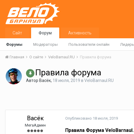
Сайт
Форум
Активность
Форумы
Модераторы
Пользователи онлайн
Лидер
Главная
О сайте
VeloBarnaul.RU
Правила форума
Правила форума
Автор
Васёк
,
18 июля, 2019
в
VeloBarnaul.RU
Васёк
Опубликовано
18 июля, 2019
МегаАдмин
Правила Форума VeloBarnaul.