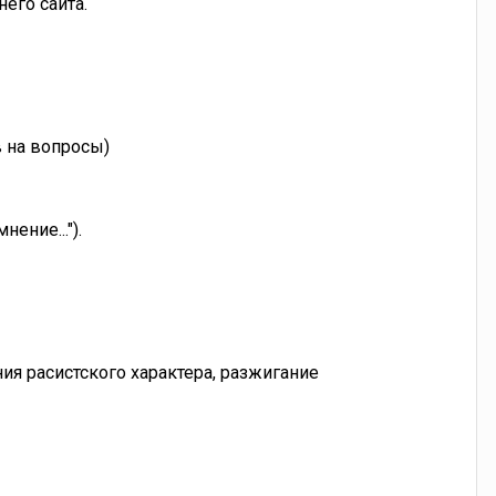
него сайта.
 на вопросы)
ение...").
 расистского характера, разжигание