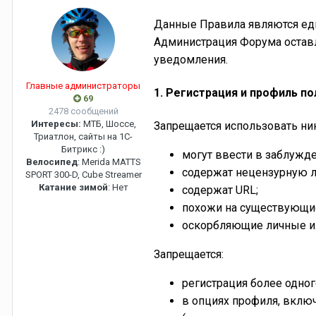
Данные Правила являются ед
Администрация Форума оставл
уведомления.
Главные администраторы
1. Регистрация и профиль п
69
2478 сообщений
Интересы:
МТБ, Шоссе,
Запрещается использовать н
Триатлон, сайты на 1C-
Битрикс :)
могут ввести в заблужден
Велосипед
: Merida MATTS
содержат нецензурную л
SPORT 300-D, Cube Streamer
Катание зимой
: Нет
содержат URL;
похожи на существующи
оскорбляющие личные ил
Запрещается:
регистрация более одног
в опциях профиля, включ