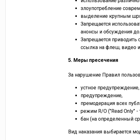
использование различно
злоупотребление совре
выделение крупным шриф
Запрещается использоват
анонсы и обсуждения д
Запрещается приводить сс
ссылка на флеш, видео 
5. Меры пресечения
За нарушение Правил пользо
устное предупреждение,
предупреждение,
премодерация всех пуб
режим R/O ("Read Only" -
бан (на определенный ср
Вид наказания выбирается мо