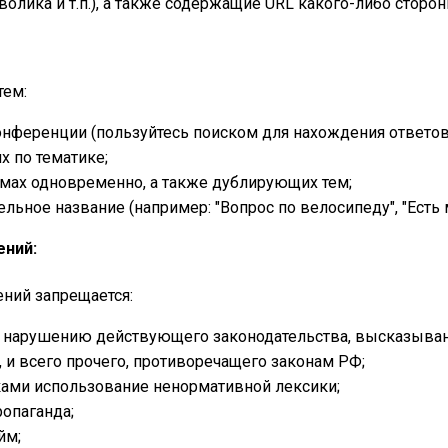
волика и т.п.), а также содержащие URL какого-либо сторон
тем:
нференции (пользуйтесь поиском для нахождения ответов
х по тематике;
умах одновременно, а также дублирующих тем;
ное название (например: "Вопрос по велосипеду", "Есть мн
ений:
ний запрещается:
наpyшению действующего законодательства, высказывания
 и всего прочего, противоречащего законам РФ;
ками использование ненормативной лексики;
ропаганда;
йм
;