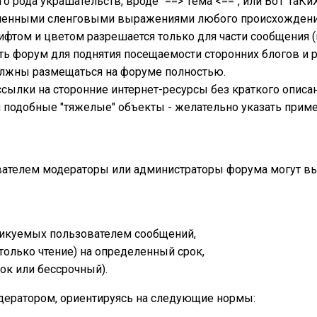
го рода украшательств, вроде "==> Тема <==", или ВоТ Та
менными сленговыми выражениями любого происхождения,
том и цветом разрешается только для части сообщения (н
ь форум для поднятия посещаемости сторонних блогов и ре
олжны размещаться на форуме полностью.
ылки на сторонние интернет-ресурсы без краткого описания
и подобные "тяжелые" объекты - желательно указать прим
вателем модераторы или администраторы форума могут в
ликуемых пользователем сообщений,
 только чтение) на определенный срок,
ок или бессрочный).
дератором, ориентируясь на следующие нормы: