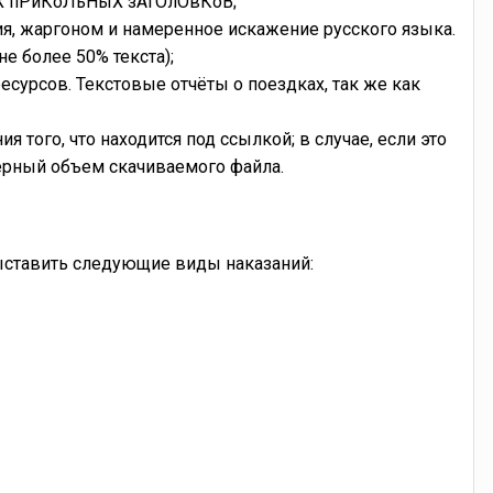
КиХ пРиКоЛьНыХ зАгОлОвКоВ;
 жаргоном и намеренное искажение русского языка.
е более 50% текста);
сурсов. Текстовые отчёты о поездках, так же как
 того, что находится под ссылкой; в случае, если это
ерный объем скачиваемого файла.
ыставить следующие виды наказаний: