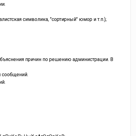
ии.
истская символика, "сортирный" юмор и т.п.);
объяснения причин по решению администрации. В
 сообщений.
ий.