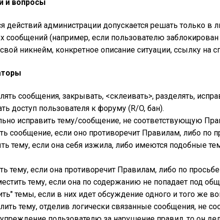
й и вопросы
 действий администрации допускается решать только в л
х сообщений (например, если пользователю заблокирован д
 свой никнейм, конкретное описание ситуации, ссылку на 
аторы
ять сообщения, закрывать, <склеивать>, разделять, испра
ь доступ пользователя к форуму (R/O, бан).
льно исправить тему/сообщение, не соответствующую Пра
ть сообщение, если оно противоречит Правилам, либо по п
ь тему, если она себя изжила, либо имеются подобные те
ь тему, если она противоречит Правилам, либо по просьбе
естить тему, если она по содержанию не попадает под об
ть" темы, если в них идет обсуждение одного и того же во
лить тему, отделив логически связанные сообщения, не со
упреждение пользователю за нарушение правил, то он де