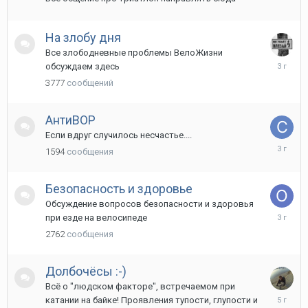
На злобу дня
Все злободневные проблемы ВелоЖизни
11
обсуждаем здесь
ноября,
3777
сообщений
2022
АнтиВОР
Если вдруг случилось несчастье....
13
1594
сообщения
октября,
2022
Безопасность и здоровье
Обсуждение вопросов безопасности и здоровья
8
при езде на велосипеде
мая,
2762
сообщения
2023
Долбочёсы :-)
Всё о "людском факторе", встречаемом при
26
катании на байке! Проявления тупости, глупости и