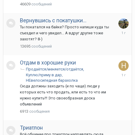
апреля
46609
сообщений
Вернувшись с покатушки...
Ты покатался на байке? Просто напиши куда ты
8
съездил и чего увидел... А вдруг другие тоже
февраля
захотят? 8-)
2025
13695
сообщений
Отдам в хорошие руки
Продаётся/меняется/отдаётся
31
Куплю/приму в дар
января,
НЕвелосипедная барахолка
2025
Сюда должны заходить (и по чаще) люди у
которых есть что продать, или есть то что им
нужно купить!!! Это своеобразная доска
объявлений
6913
сообщения
Триатлон
Всё общение про триатлон направлять сюда