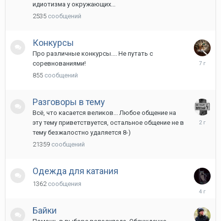
октября,
идиотизма у окружающих...
2020
2535
сообщений
Конкурсы
Про различные конкурсы.... Не путать с
28
соревнованиями!
ноября,
855
сообщений
2018
Разговоры в тему
Всё, что касается великов... Любое общение на
29
эту тему приветствуется, остальное общение не в
июня,
тему безжалостно удаляется 8-)
2024
21359
сообщений
Одежда для катания
1362
сообщения
2
сентября
2021
Байки