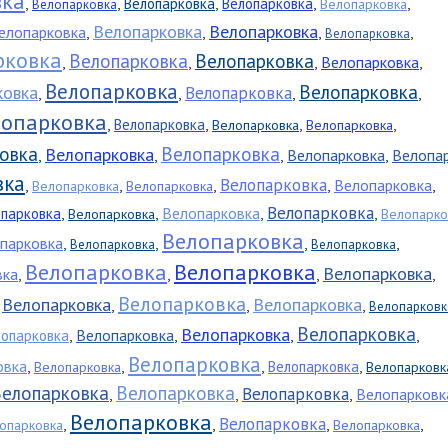
вка
,
,
,
,
,
Велопарковка
Велопарковка
Велопарковка
Велопарковка
Велопарковка
Велопарковка
елопарковка
,
,
,
,
Велопарковка
рковка
Велопарковка
Велопарковка
,
,
,
Велопарковка
,
Велопарковка
Велопарковка
ковка
Велопарковка
,
,
,
,
лопарковка
,
,
,
,
Велопарковка
Велопарковка
Велопарковка
овка
Велопарковка
Велопарковка
,
,
,
Велопарковка
,
Велопа
вка
Велопарковка
,
,
,
,
Велопарковка
,
Велопарковка
Велопарковка
Велопарковка
,
,
Велопарковка
,
,
опарковка
Велопарковка
Велопарко
Велопарковка
парковка
,
,
,
,
Велопарковка
Велопарковка
Велопарковка
Велопарковка
Велопарковка
вка
,
,
,
,
Велопарковка
Велопарковка
Велопарковка
,
,
,
,
Велопарковк
Велопарковка
Велопарковка
,
Велопарковка
,
,
,
лопарковка
Велопарковка
овка
,
,
,
,
Велопарковка
Велопарковка
Велопарковк
елопарковка
Велопарковка
Велопарковка
,
,
,
Велопарковк
Велопарковка
Велопарковка
,
,
,
,
опарковка
Велопарковка