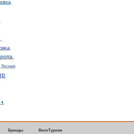
овка
,
,
а
,
овка
,
ропа,
,
Лесные
ир
,
24
,
Бренды
ВелоТуризм