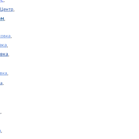
,
 Центр
ом
,
ковка
,
вка
,
вка
,
вка
,
,
ка
а
,
,
а