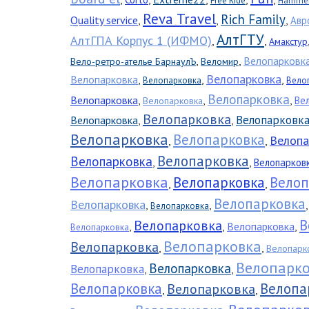
Free Ride
Hammer-
Reva Travel
Rich Family
Quality service
,
,
,
Авр
АлтГТУ
АлтГПА Корпус 1 (ИФМО)
,
,
Амакстур
,
,
Велопарковк
Вело-ретро-ателье БарнаулЪ
Веломир
Велопарковка
Велопарковка
,
,
,
Велопарковка
Вело
Велопарковка
Велопарковка
,
,
,
Ве
Велопарковка
Велопарковка
Велопарковк
Велопарковка
,
,
Велопарковка
Велопарковка
Велопа
,
,
Велопарковка
Велопарковка
,
,
Велопарков
Велопарковка
Велопарковка
Велоп
,
,
Велопарковка
Велопарковка
,
,
Велопарковка
В
Велопарковка
,
,
Велопарковка
,
Велопарковка
Велопарковка
Велопарковка
,
,
Велопарк
Велопарк
Велопарковка
Велопарковка
,
,
Велопарковка
Велопа
Велопарковка
,
,