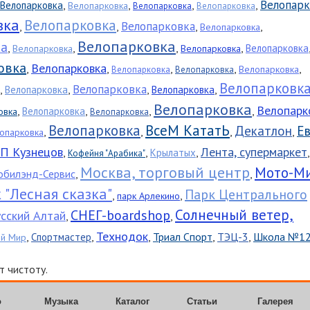
Велопарк
,
,
,
,
Велопарковка
Велопарковка
Велопарковка
Велопарковка
вка
Велопарковка
Велопарковка
,
,
,
,
Велопарковка
Велопарковка
ка
,
,
,
,
Велопарковка
Велопарковка
Велопарковка
овка
Велопарковка
,
,
,
,
,
Велопарковка
Велопарковка
Велопарковка
Велопарковк
Велопарковка
,
,
,
,
Велопарковка
Велопарковка
Велопарковка
Велопарк
,
,
,
,
Велопарковка
овка
Велопарковка
Велопарковка
ВсеМ КататЬ
Декатлон
Ев
,
,
,
,
опарковка
П Кузнецов
Лента, супермаркет
,
,
,
Крылатых
Кофейня "Арабика"
Москва, торговый центр
Мото-М
билэнд-Сервис
,
,
 "Лесная сказка"
Парк Центрального
,
,
парк Арлекино
Солнечный ветер,
СНЕГ-boardshop
сский Алтай
,
,
Тех­но­док
,
,
,
Триал Спорт
,
ТЭЦ-3
,
Школа №1
Спортмастер
ый Мир
 чистоту.
о
Музыка
Каталог
Статьи
Галерея