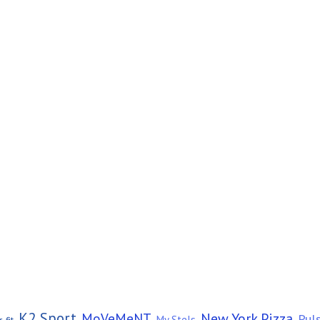
K2 Sport
New York Pizza
MoVeMeNT
Pul
,
,
,
,
,
My Stels