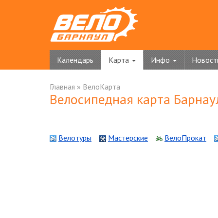
Календарь
Карта
Инфо
Новост
Главная
»
ВелоКарта
Велосипедная карта Барнау
Велотуры
Мастерские
ВелоПрокат