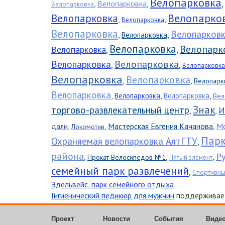
Велопарковка
,
Велопарковка
,
,
Велопарковка
Велопарко
Велопарковка
,
,
Велопарковка
Велопарковка
Велопарков
,
,
Велопарковка
Велопарковка
Велопарк
Велопарковка
,
,
Велопарковка
Велопарковка
,
,
Велопарковка
Велопарковка
Велопарковка
,
,
Велопарк
Велопарковка
,
,
,
Велопарковка
Велопарковка
Вел
Знак
торгово-развлекательный центр
И
,
,
,
,
Мастерская Евгения Качанова
,
Мо
дали
Локомотив
Парк
Охраняемая велопарковка АлтГТУ
,
района
Ру
,
,
,
Прокат Велосипедов №1
Пятый элемент
семейный парк развлечений
,
Спортивн
Эдельвейс, парк семейного отдыха
Гигиенический педикюр для мужчин
поддерживает
Проект
Новости
События
Виде