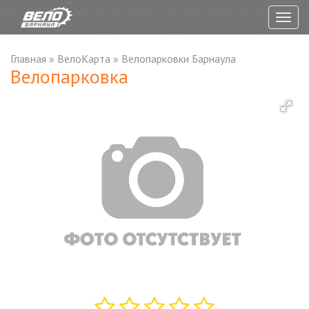
Togg
navig
Главная
»
ВелоКарта
»
Велопарковки Барнаула
Велопарковка