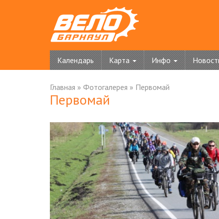
Календарь
Карта
Инфо
Новост
Главная
»
Фотогалерея
»
Первомай
Первомай