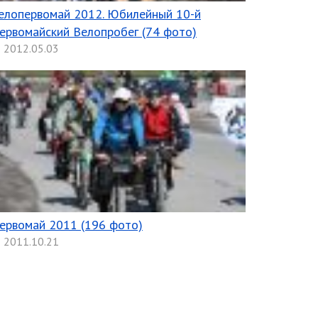
елопервомай 2012. Юбилейный 10-й
ервомайский Велопробег (74 фото)
2012.05.03
ервомай 2011 (196 фото)
2011.10.21