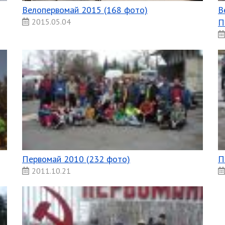
Велопервомай 2015 (168 фото)
В
2015.05.04
П
Первомай 2010 (232 фото)
П
2011.10.21