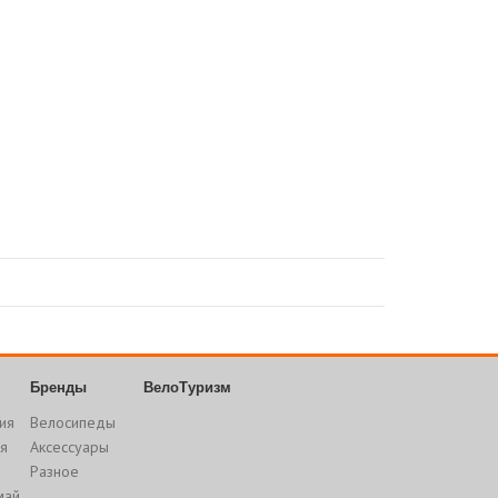
Бренды
ВелоТуризм
ия
Велосипеды
я
Аксессуары
Разное
май