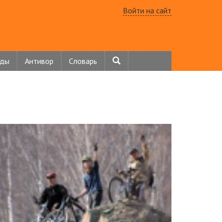
Войти на сайт
нды
Антивор
Словарь