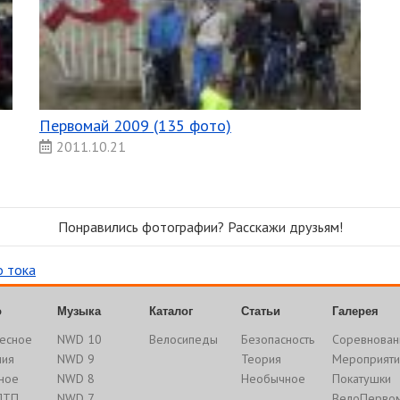
Первомай 2009 (135 фото)
2011.10.21
Понравились фотографии? Расскажи друзьям!
о тока
о
Музыка
Каталог
Статьи
Галерея
есное
NWD 10
Велосипеды
Безопасность
Соревнован
ния
NWD 9
Теория
Мероприяти
ное
NWD 8
Необычное
Покатушки
ДТП
NWD 7
ВелоПерво