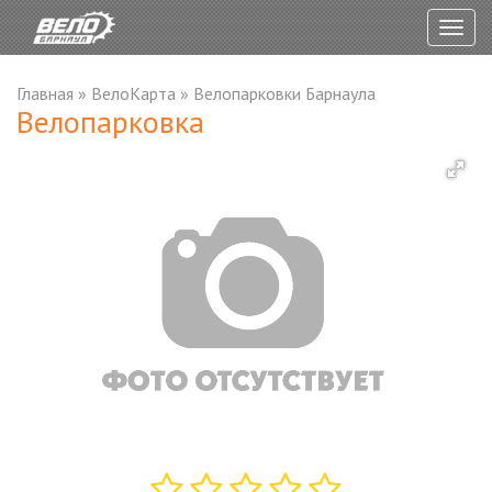
Togg
navig
Главная
»
ВелоКарта
»
Велопарковки Барнаула
Велопарковка