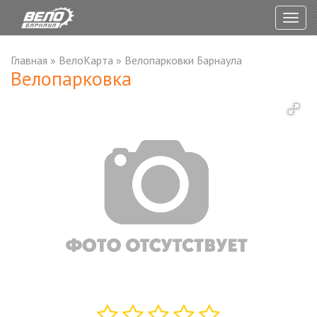
Togg
navig
Главная
»
ВелоКарта
»
Велопарковки Барнаула
Велопарковка