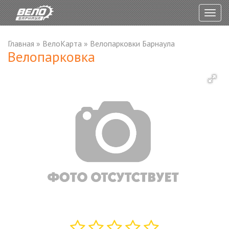
Togg
navig
Главная
»
ВелоКарта
»
Велопарковки Барнаула
Велопарковка