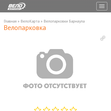
Togg
navig
Главная
»
ВелоКарта
»
Велопарковки Барнаула
Велопарковка