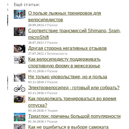
Свежие
Ещё статьи:
новости:
О пользе лыжных тренировок для
27.08.2023
велосипедистов
В
20.09.2024 //
Разное
Барнауле
Соответствие трансмиссий Shimano, Sram,
прошла
microShift
Велоэкскурсия
28.07.2023 //
Разное
Другая сторона негативных отзывов
в
27.07.2022 //
Безопасность
рамках
Как велосипедисту поддерживать
Всероссийского
спортивную форму в межсезонье
флешмоба
05.11.2018 //
Разное
Не только удовольствие, но и польза
24.08.2023
03.11.2018 //
В
Разное
Электровелосипед - готовый или собрать?
Барнауле
03.11.2018 //
Разное
прошла
Как продолжать тренироваться во время
уникальная
отпуска?
исторически-
03.10.2018 //
Теория
спортивная
Триатлон: причины большой популярности
01.10.2018 //
велоигра
Разное
Как не ошибиться в выборе самоката
"Городские