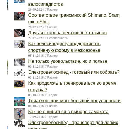
27.08.2023
велосипедистов
В
20.09.2024 //
Разное
Барнауле
Соответствие трансмиссий Shimano, Sram,
прошла
microShift
Велоэкскурсия
28.07.2023 //
Разное
Другая сторона негативных отзывов
в
27.07.2022 //
Безопасность
рамках
Как велосипедисту поддерживать
Всероссийского
спортивную форму в межсезонье
флешмоба
05.11.2018 //
Разное
Не только удовольствие, но и польза
24.08.2023
03.11.2018 //
В
Разное
Электровелосипед - готовый или собрать?
Барнауле
03.11.2018 //
Разное
прошла
Как продолжать тренироваться во время
уникальная
отпуска?
исторически-
03.10.2018 //
Теория
спортивная
Триатлон: причины большой популярности
01.10.2018 //
велоигра
Разное
Как не ошибиться в выборе самоката
"Городские
17.09.2018 //
Теория
коты"
Электровелосипед - транспорт для лёгких
04.06.2023