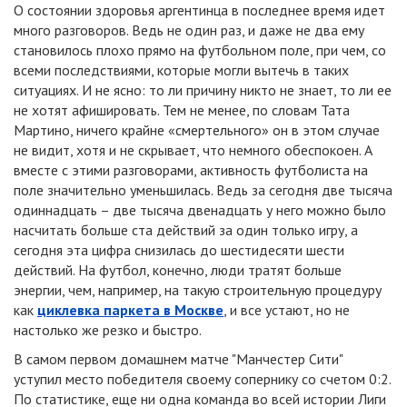
О состоянии здоровья аргентинца в последнее время идет
много разговоров. Ведь не один раз, и даже не два ему
становилось плохо прямо на футбольном поле, при чем, со
всеми последствиями, которые могли вытечь в таких
ситуациях. И не ясно: то ли причину никто не знает, то ли ее
не хотят афишировать. Тем не менее, по словам Тата
Мартино, ничего крайне «смертельного» он в этом случае
не видит, хотя и не скрывает, что немного обеспокоен. А
вместе с этими разговорами, активность футболиста на
поле значительно уменьшилась. Ведь за сегодня две тысяча
одиннадцать – две тысяча двенадцать у него можно было
насчитать больше ста действий за один только игру, а
сегодня эта цифра снизилась до шестидесяти шести
действий. На футбол, конечно, люди тратят больше
энергии, чем, например, на такую строительную процедуру
как
циклевка паркета в Москве
, и все устают, но не
настолько же резко и быстро.
В самом первом домашнем матче "Манчестер Сити"
уступил место победителя своему сопернику со счетом 0:2.
По статистике, еще ни одна команда во всей истории Лиги