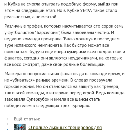
и Кубка не смогла отыграть подобную форму, выйдя при
этом на следующий этап. Но в Кубке УЕФА такое стало
реальностью, а не мечтой.
Различные трофеи, которых насчитывается сто сорок семь
у футболистов "Барселоны", была завоеваны честно. И
недавно команда проиграла "Вальядолиду» в последнем
туре испанского чемпионата. Как быстро может все
поменяться: будучи еще вчера кумирами всех подростков и
фанатов, сегодня они являются неудачниками, на которых
все косо смотрят, даже свои родные болельщики.
Маскерано попросил своих фанатов дать команде время, и
не «убиваться» раньше времени. В словах прозвучала
горькая ирония. Но он становился на защиту как тренера,
так и всей команды, в интервью перед игрой. Ведь команда
завоевала Суперкубок и имела все шансы стать
победителем в следующих трех турнирах.
Свежие
Ещё статьи:
новости:
О пользе лыжных тренировок для