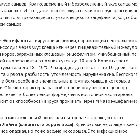
 укусе самцов. Кратковременный и безболезненный укус самца м
ов и мошек. И это даже опаснее укуса самки, которую рано или 
но часто встречающиеся случаи клещевого энцефалита, когда б
ием самцов.
ми
Энцефалита
- вирусной инфекции, поражающей центральную 
исходит через укус клеща или через пищеварительный и желуд
 и коров, зараженных клещевым энцефалитом. Инкубационный п
й с колебаниями от одних суток до 30 дней. Болезнь часто
атуры тела до 38–40°С. Лихорадка длится от 2 до 10 дней. Поя
а и рвота, раз­битость, утомляемость, нарушения сна. Беспокоя
е боли, особенно значительные в группах мышц, в которых в
. Обычно характерна разной степени оглушенность (сопор).
текает в более легкой форме, чем в восточной части ареала
исит от способности вируса проникать через гематоэнцефаличе
 континта клещевой энцефалит встречается реже, но зато
и Лайма (клещевого боррелиоза)
. Хрен редьки не слаще я вам 
енее опасная, но тоже весьма нехорошая. Это инфекционное