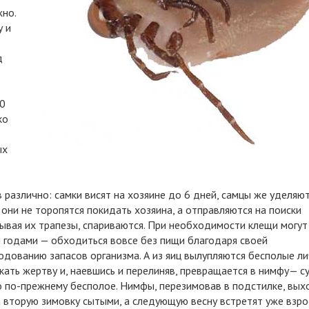
но.
у и
д
20
ко
ых
в различно: самки висят на хозяине до 6 дней, самцы же уделяю
 они не торопятся покидать хозяина, а отправляются на поиски
рывая их трапезы, спариваются. При необходимости клещи могут
и годами — обходиться вовсе без пищи благодаря своей
ованию запасов организма. А из яиц вылупляются бесполые ли
скать жертву и, наевшись и перелиняв, превращается в нимфу— 
но по-прежнему бесполое. Нимфы, перезимовав в подстилке, вых
на вторую зимовку сытыми, а следующую весну встретят уже взр