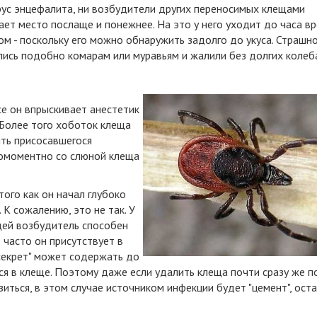
ирус энцефалита, ни возбудители других переносимых клещами
ет место послаще и понежнее. На это у него уходит до часа вр
м - поскольку его можно обнаружить задолго до укуса. Страшн
лись подобно комарам или муравьям и жалили без долгих колеб
се он впрыскивает анестетик
 Более того хоботок клеща
ть присосавшегося
номоментно со слюной клеща
того как он начал глубоко
 К сожалению, это не так. У
щей возбудитель способен
 часто он присутствует в
секрет" может содержать до
ся в клеще. Поэтому даже если удалить клеща почти сразу же п
азиться, в этом случае источником инфекции будет "цемент", ост