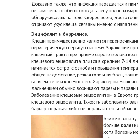
Доказано также, что инфекция передается и при
не заметить, особенно когда в лесу полно комар
обнаруживаешь на теле. Скорее всего, достаточ
отрицают укус клеща, связаны именно с нападен
Энцифалит и боррелиоз.
Клещи преимущественно являются переносчика
периферическую нервную систему. Заражение про
кишечный тракты при приеме сырого молока коз
клещевого энцефалита длится в среднем 7-14 дне
начинается остро, с озноба и повышения темпер
общее недомогание, резкая головная боль, тошнот
во всем теле и конечностях. Характерны мышечны
дальнейшем обычно возникают парезы и параличи
Заболевание клещевым энцефалитом в Европе про
клещевого энцефалита. Тяжесть заболевания зав
барьер, поражая, либо не поражая головной мозг.
Ближе к западу
больше
болезн
хотя болезнь м