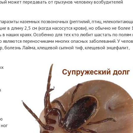
торый может передавать от грызунов человеку возбудителей
паразиты наземных позвоночных (рептилий, птиц, млекопитающи
 в длину 2,5 см (когда насосутся крови), но обычно не более 1
в наших краях. Особенно для тех кто любит шастать по полям 
бо являются переносчиками многих опасных заболеваний. У челов
р, болезнь Лайма, клещевой сыпной тиф, клещевой энцефалит,
ых
в
ую
 ног