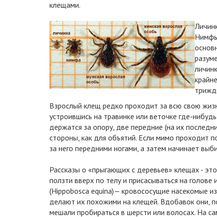
клещами.
Личинк
Нимфы 
основн
разуме
личинк
крайне
трижды
Взрослый клещ редко проходит за всю свою жиз
устроившись на травинке или веточке где-нибудь
держатся за опору, две передние (на их последн
стороны, как для объятий. Если мимо проходит 
за него передними ногами, а затем начинает выби
Рассказы о «прыгающих с деревьев» клещах - эт
ползти вверх по телу и присасываться на голове
(Hippobosca equina)— кровососущие насекомые из
делают их похожими на клещей. Вдобавок они, п
мешали пробираться в шерсти или волосах. На с