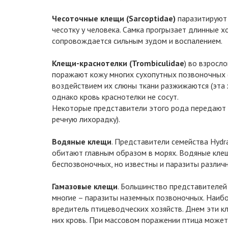
Чесоточные клещи (Sarcoptidae)
паразитируют 
чесотку у человека. Самка прогрызает длинные х
сопровождается сильным зудом и воспалением.
Клещи-краснотелки (Trombiculidae
) во взросл
поражают кожу многих сухопутных позвоночных (
воздействием их слюны ткани разжижаются (эта 
однако кровь краснотелки не сосут.
Некоторые представители этого рода передают ч
речную лихорадку).
Водяные клещи
. Представители семейства Hydr
обитают главным образом в морях. Водяные кле
беспозвоночных, но известны и паразиты разли
Гамазовые клещи
. Большинство представителей
многие – паразиты наземных позвоночных. Наибол
вредитель птицеводческих хозяйств. Днем эти кл
них кровь. При массовом поражении птица может