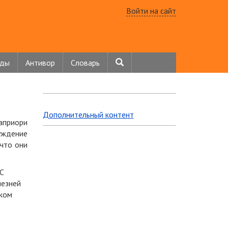
Войти на сайт
нды
Антивор
Словарь
Дополнительный контент
априори
уждение
 что они
 С
лезней
ском