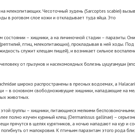
на млекопитающих. Чесоточный зудень (Sarcoptes scabiei) вызы
оды в роговом слое кожи и откладывает туда яйца. Это
ом состоянии – хищники, а на личиночной стадии – паразиты. Он
рептилий, птиц, млекопитающих), прокладывая в ней ходы. Под
жидкость служит клещам пищей), и возникает сильное воспалени
еловеку от грызунов и насекомоядных болезнь цуцугамуши (яп
achnidae широко распространены в пресных водоемах, а Halacar
щи – в основном свободноживущие хищники, нападающие на ме
чных животных.
 этой группы – хищники, питающиеся мелкими беспозвоночными,
ее полно изучен куриный клещ (Dermanissus gallinae) – серьез
ещи прячутся в щелях курятников, а ночью нападают на кур и со
 погибнуть от малокровия. К птичьим паразитам этого рода бли