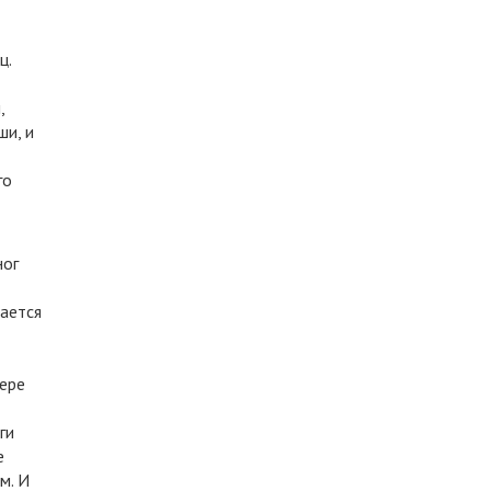
ц.
,
ши, и
го
ног
тается
нере
ги
е
м. И