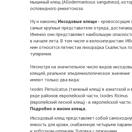
мышиный клещ (Allodermanissus sanguineus), ко
осповидного риккетсиоза.
Ну и наконец
Иксодовые клещи
– кровососущие 
самые крупные представители отряда, достигающие
Именно они представляют наибольшую опасность 
в начале лета. В том числе и велосипедистам. И
ним относятся пятнистая лихорадка Скалистых го
туляремия.
Несмотря на значительное число видов иксодов
клещей, реальное эпидемиологическое значение
имеют только два вида:
Ixodes Persulcatus (таежный клещ) в азиатской и 
ряде районов европейской части, Ixodes Ricinus
(европейский лесной клещ) - в европейской части.
Подробно о жизни клеща.
Иксодовый клещ представляет собой самоходн
емкость для крови, снабженную четырьмя парами
и хоботком-шприцем. Головка с режущими