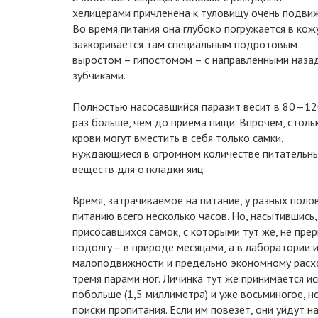
хелицерами причленена к туловищу очень подвиж
Во время питания она глубоко погружается в кож
заякоривается там специальным подротовым
выростом – гипостомом – с направленными наза
зубчиками.
Полностью насосавшийся паразит весит в 80—1
раз больше, чем до приема пищи. Впрочем, столь
крови могут вместить в себя только самки,
нуждающиеся в огромном количестве питательн
веществ для откладки яиц.
Время, затрачиваемое на питание, у разных поло
питанию всего несколько часов. Но, насытившись,
присосавшихся самок, с которыми тут же, не пре
подолгу— в природе месяцами, а в лаборатории 
малоподвижности и предельно экономному расход
тремя парами ног. Личинка тут же принимается и
побольше (1,5 миллиметра) и уже восьминогое, 
поиски пропитания. Если им повезет, они уйдут 