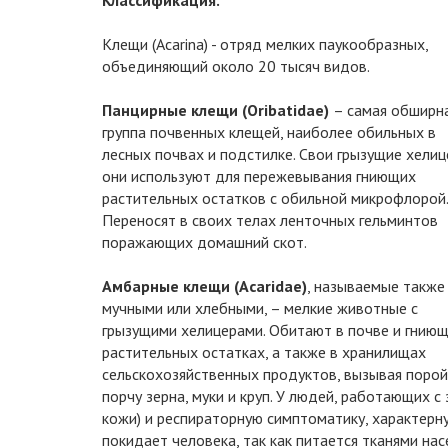
Классификация.
Клещи (Acarina) - отряд мелких паукообразных,
объединяющий около 20 тысяч видов.
Панцирные клещи (Oribatidae)
– самая обширн
группа почвенных клещей, наиболее обильных в
лесных почвах и подстилке. Свои грызущие хели
они используют для пережевывания гниющих
растительных остатков с обильной микрофлорой.
Переносят в своих телах ленточных гельминтов
поражающих домашний скот.
Амбарные клещи (Acaridae)
, называемые также
мучными или хлебными, – мелкие животные с
грызущими хелицерами. Обитают в почве и гнию
растительных остатках, а также в хранилищах
сельскохозяйственных продуктов, вызывая порой
порчу зерна, муки и круп. У людей, работающих 
кожи) и респираторную симптоматику, характерн
покидает человека, так как питается тканями на