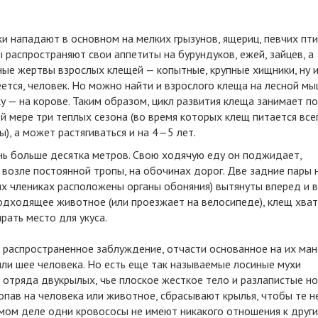
и нападают в основном на мелких грызунов, ящериц, певчих пти
распространяют свои аппетиты на бурундуков, ежей, зайцев, а
ые жертвы взрослых клещей — копытные, крупные хищники, ну и
ется, человек. Но можно найти и взрослого клеща на лесной мы
у — на корове. Таким образом, цикл развития клеща занимает по
й мере три теплых сезона (во время которых клещ питается все
), а может растягиваться и на 4—5 лет.
нь больше десятка метров. Свою ходячую еду он поджидает,
 возле постоянной тропы, на обочинах дорог. Две задние пары 
их члениках расположены органы обоняния) вытянуты вперед и в
подходящее животное (или проезжает на велосипеде), клещ хва
рать место для укуса.
о распространенное заблуждение, отчасти основанное на их ма
 или шее человека. Но есть еще так называемые лосиные мухи
 отряда двукрылых, чье плоское жесткое тело и разлапистые но
опав на человека или животное, сбрасывают крылья, чтобы те н
амом деле одни кровососы не имеют никакого отношения к други