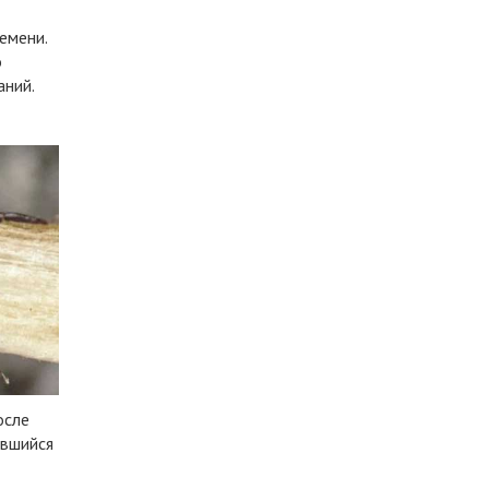
емени.
о
аний.
осле
авшийся