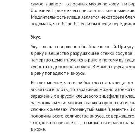
самое главное — в лосиных мухах не живут ни в
болезней. Прежде чем присосаться клещ выискива
Медлительность клеща является некоторым благо
подумать, что было бы если бы клещи передвига
Укус.
Укус клеща совершенно безболезненный. При уку
в рану и вещество разрушающее стенки сосудов.
намертво цементируется в ране и потому вытащи
супостата довольно сложно. В момент укуса од
в рану попадают и вирусы.
Бытует мнение, что если быстро снять клеща, до 
вгызаться в плоть, то заражения можно избежать.
зараженных вирусом клещевого энцефалита кле
размножаться во многих тканях и органах и очень
слюнных железах. Упомянутый выше "цементный 
половины всего количества вируса, содержащего
того, как он присосется, то можно все равно зар
в коже.