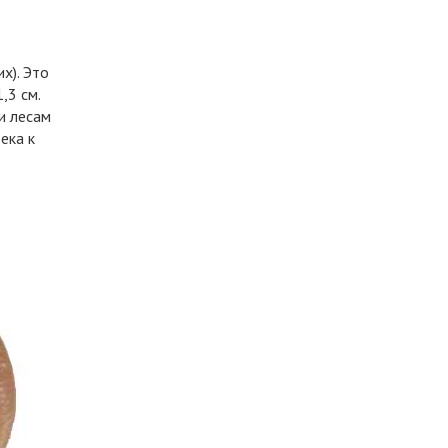
х). Это
,3 см.
и лесам
ека к