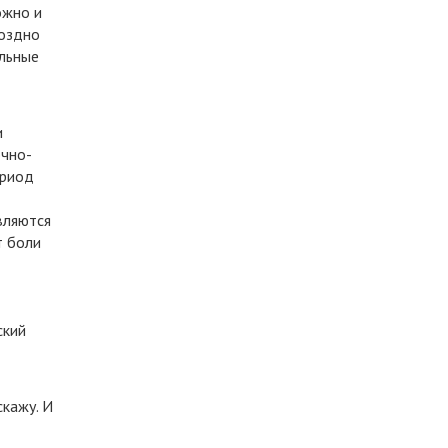
ожно и
поздно
ольные
и
очно-
ериод
вляются
т боли
ский
скажу. И