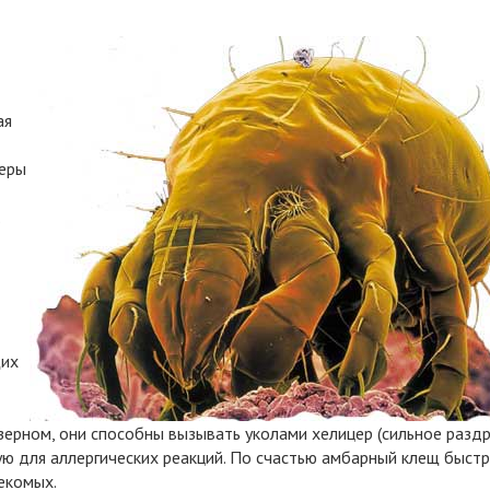
ая
церы
щих
с зерном, они способны вызывать уколами хелицер (сильное раз
ую для аллергических реакций. По счастью амбарный клещ быст
секомых.