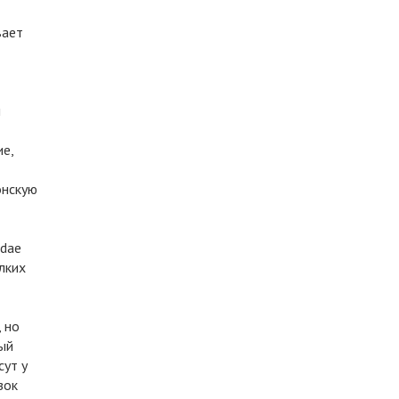
вает
и
е,
онскую
idae
лких
 но
ный
сут у
зок