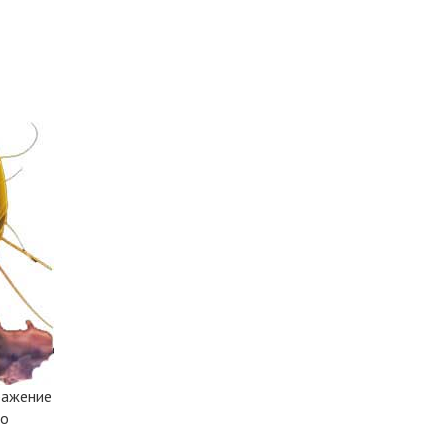
дражение
ро