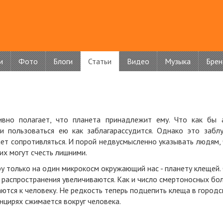
и
Фото
Блоги
Статьи
Видео
Музыка
Бре
аивно полагает, что планета принадлежит ему. Что как бы 
и пользоваться ею как заблагарассудится. Однако это забл
ет сопротивляться. И порой недвусмысленно указывать людям,
их могут счесть лишними.
у только на один микрокосм окружающий нас - планету клещей.
 распространения увеличиваются. Как и число смертоносных бо
тся к человеку. Не редкость теперь подцепить клеща в город
анцирях сжимается вокруг человека.