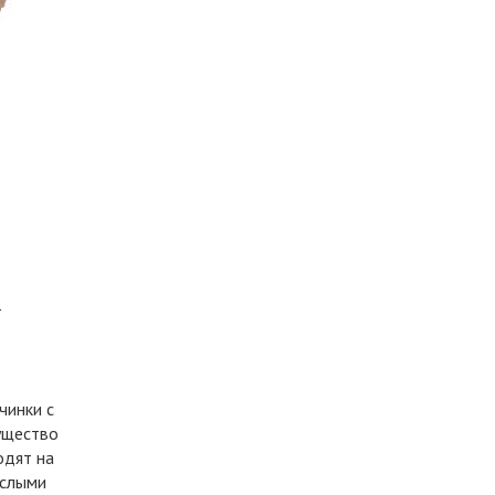
т
чинки с
существо
одят на
ослыми