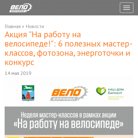
Togg
navig
Главная
»
Новости
Акция "На работу на
велосипеде!": 6 полезных мастер-
классов, фотозона, энерготочки и
конкурс
14 мая 2019