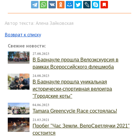
Автор текста: Алена Зайковская
Возврат к списку
Свежие новости:
27.08.2023
В Барнауле прошла Велоэкскурсия в
рамках Всероссийского флешмоба
24.08.2023
В Барнауле прошла уникальная
исторически-спортивная велоигра
"Городские коты"
04.06.2023
Tamara Greencycle Race состоялась!
21.03.2021
Пробег "Час Земли. ВелоСветлячки 2021"
состоится