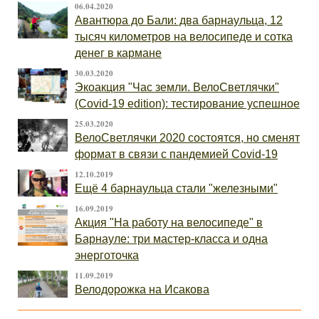
06.04.2020
Авантюра до Бали: два барнаульца, 12
тысяч километров на велосипеде и сотка
денег в кармане
30.03.2020
Экоакция "Час земли. ВелоСветлячки"
(Covid-19 edition): тестирование успешное
25.03.2020
ВелоСветлячки 2020 состоятся, но сменят
формат в связи с пандемией Covid-19
12.10.2019
Ещё 4 барнаульца стали "железными"
16.09.2019
Акция "На работу на велосипеде" в
Барнауле: три мастер-класса и одна
энерготочка
11.09.2019
Велодорожка на Исакова