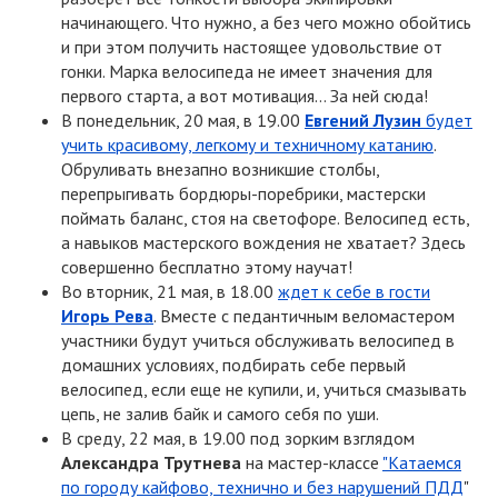
начинающего. Что нужно, а без чего можно обойтись
и при этом получить настоящее удовольствие от
гонки. Марка велосипеда не имеет значения для
первого старта, а вот мотивация… За ней сюда!
В понедельник, 20 мая, в 19.00
Евгений Лузин
будет
учить красивому, легкому и техничному катанию
.
Обруливать внезапно возникшие столбы,
перепрыгивать бордюры-поребрики, мастерски
поймать баланс, стоя на светофоре. Велосипед есть,
а навыков мастерского вождения не хватает? Здесь
совершенно бесплатно этому научат!
Во вторник, 21 мая, в 18.00
ждет к себе в гости
Игорь Рева
. Вместе с педантичным веломастером
участники будут учиться обслуживать велосипед в
домашних условиях, подбирать себе первый
велосипед, если еще не купили, и, учиться смазывать
цепь, не залив байк и самого себя по уши.
В среду, 22 мая, в 19.00 под зорким взглядом
Александра Трутнева
на мастер-классе
"Катаемся
по городу кайфово, технично и без нарушений ПДД
"