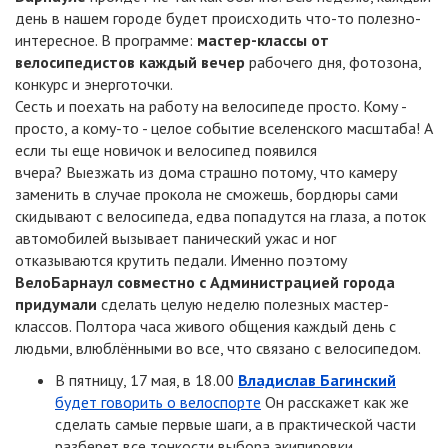
день в нашем городе будет происходить что-то полезно-
интересное. В программе:
мастер-классы от
велосипедистов каждый вечер
рабочего дня, фотозона,
конкурс и энерготочки.
Сесть и поехать на работу на велосипеде просто. Кому -
просто, а кому-то - целое событие вселенского масштаба! А
если ты еще новичок и велосипед появился
вчера? Выезжать из дома страшно потому, что камеру
заменить в случае прокола не сможешь, бордюры сами
скидывают с велосипеда, едва попадутся на глаза, а поток
автомобилей вызывает панический ужас и ног
отказываются крутить педали. Именно поэтому
ВелоБарнаул совместно с Администрацией города
придумали
сделать целую неделю полезных мастер-
классов. Полтора часа живого общения каждый день с
людьми, влюблёнными во все, что связано с велосипедом.
В пятницу, 17 мая, в 18.00
Владислав Багинский
будет говорить о велоспорте
Он расскажет как же
сделать самые первые шаги, а в практической части
разберет все тонкости выбора экипировки