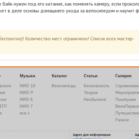
 байк нужен под его катание, как поменять камеру, если прокол
кажет в деле основы домашнего ухода за велосипедом и научит 
бесплатно)! Количество мест ограничено! Список всех мастер-
о
Музыка
Каталог
Статьи
Галерея
есное
NWD 10
Велосипеды
Безопасность
Соревнован
ния
NWD 9
Теория
Мероприяти
ное
NWD 8
Необычное
Покатушки
ДТП
NWD 7
ВелоПерво
е
все »
Путешестви
Разное
Адрес для информации:
Ад