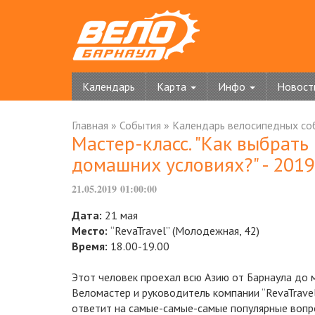
Календарь
Карта
Инфо
Новост
Главная
»
События
»
Календарь велосипедных со
Мастер-класс. "Как выбрать
домашних условиях?" - 2019
21.05.2019 01:00:00
Дата:
21 мая
Место:
“RevaTravel” (Молодежная, 42)
Время:
18.00-19.00
Этот человек проехал всю Азию от Барнаула до 
Веломастер и руководитель компании “RevaTrave
ответит на самые-самые-самые популярные вопр