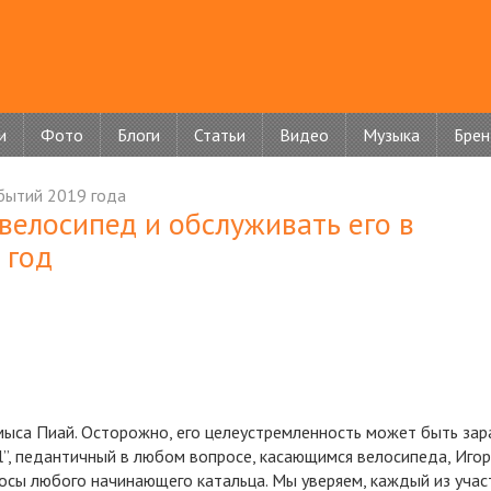
и
Фото
Блоги
Статьи
Видео
Музыка
Бре
бытий 2019 года
 велосипед и обслуживать его в
 год
мыса Пиай. Осторожно, его целеустремленность может быть зар
l”, педантичный в любом вопросе, касающимся велосипеда, Игор
осы любого начинающего катальца. Мы уверяем, каждый из учас