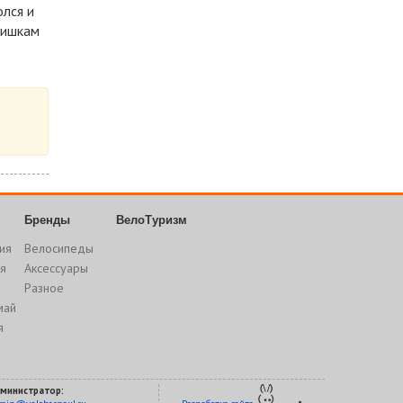
олся и
фишкам
Бренды
ВелоТуризм
ия
Велосипеды
я
Аксессуары
Разное
май
я
министратор: