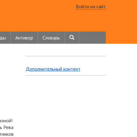
Войти на сайт
нды
Антивор
Словарь
Дополнительный контент
азной!
ь Рева
тников