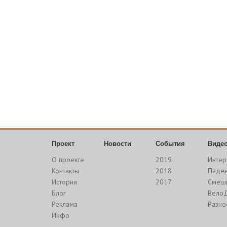
Проект
Новости
События
Виде
О проекте
2019
Интер
Контакты
2018
Паде
История
2017
Смеш
Блог
Вело
Реклама
Разно
Инфо