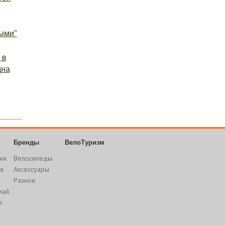
ыми"
 в
дна
Бренды
ВелоТуризм
ия
Велосипеды
я
Аксессуары
Разное
май
я