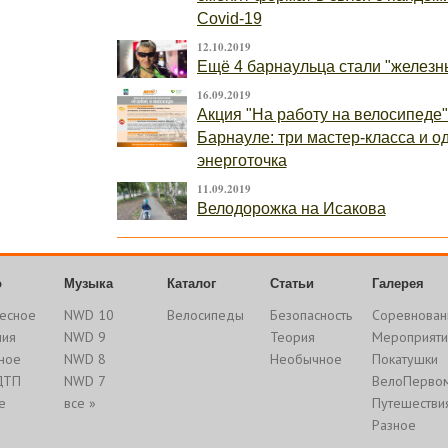
Covid-19
12.10.2019
Ещё 4 барнаульца стали "железн
16.09.2019
Акция "На работу на велосипеде"
Барнауле: три мастер-класса и о
энерготочка
11.09.2019
Велодорожка на Исакова
о
Музыка
Каталог
Статьи
Галерея
есное
NWD 10
Велосипеды
Безопасность
Соревнован
ния
NWD 9
Теория
Мероприяти
ное
NWD 8
Необычное
Покатушки
ДТП
NWD 7
ВелоПерво
е
все »
Путешестви
Разное