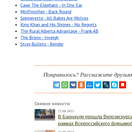
Cage The Elephant - In One Ear
Wolfmother - Back Round
Spinnerette - All Babes Are Wolves
King Khan and His Shrines - No Regrets
The Rural Alberta Advantage - Frank AB
The Bronx - Inveigh
Stray Bullets - Bender
Понравилось? Расскажите друзья
Свежие новости:
27.08.2023
В Барнауле прошла Велоэкскурс
рамках Всероссийского флешмо