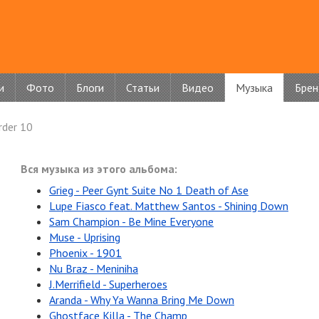
и
Фото
Блоги
Статьи
Видео
Музыка
Бре
rder 10
Вся музыка из этого альбома:
Grieg - Peer Gynt Suite No 1 Death of Ase
Lupe Fiasco feat. Matthew Santos - Shining Down
Sam Champion - Be Mine Everyone
Muse - Uprising
Phoenix - 1901
Nu Braz - Meniniha
J.Merrifield - Superheroes
Aranda - Why Ya Wanna Bring Me Down
Ghostface Killa - The Champ