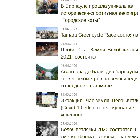
24.08.2023
В Барнауле прошла уникальная
исторически-спортивная велоигр
"Городские коты"
04.06.2023
Tamara Greencycle Race состояла
21.03.2021
Пробег "Час Земли. ВелоСветляч
2021" состоится
06.04.2020
Авантюра до Бали: два барнаульц
тысяч километров на велосипеде
сотка денег в кармане
30.03.2020
Экоакция "Час земли. ВелоСветл
(Covid-19 edition): тестирование
успешное
25.03.2020
ВелоСветлячки 2020 состоятся, н
сменят формат в связи с пандем