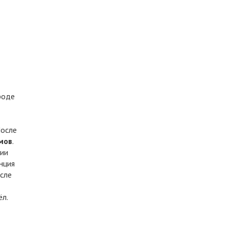
роде
После
мов
.
рии
нция
осле
ёл.