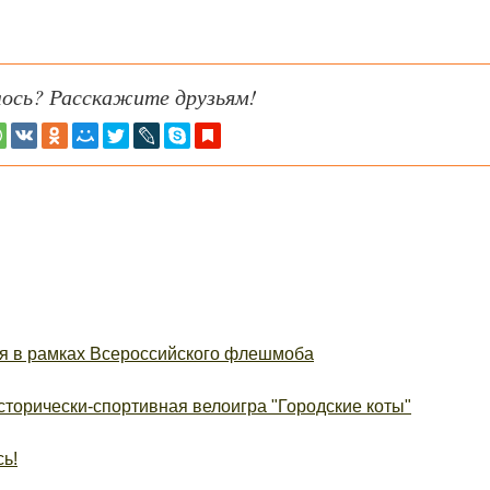
ось? Расскажите друзьям!
я в рамках Всероссийского флешмоба
торически-спортивная велоигра "Городские коты"
ь!