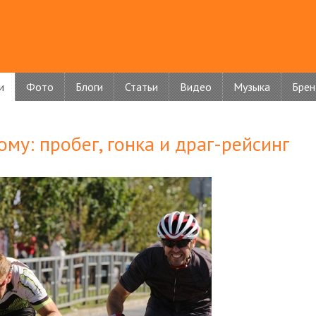
и
Фото
Блоги
Статьи
Видео
Музыка
Бре
му: пробег, гонка и драг-рейсинг