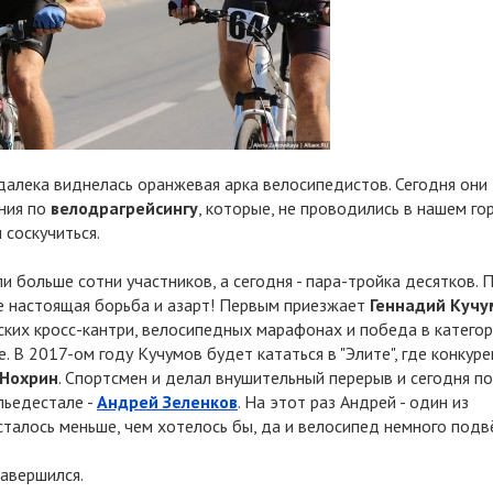
алека виднелась оранжевая арка велосипедистов. Сегодня они
ания по
велодрагрейсингу
, которые, не проводились в нашем го
 соскучиться.
больше сотни участников, а сегодня - пара-тройка десятков. 
е настоящая борьба и азарт! Первым приезжает
Геннадий Кучу
дских кросс-кантри, велосипедных марафонах и победа в катего
В 2017-ом году Кучумов будет кататься в "Элите", где конкуре
 Нохрин
. Спортсмен и делал внушительный перерыв и сегодня п
 пьедестале -
Андрей Зеленков
. На этот раз Андрей - один из
осталось меньше, чем хотелось бы, да и велосипед немного подв
завершился.