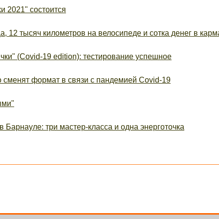
и 2021" состоится
, 12 тысяч километров на велосипеде и сотка денег в карм
ки" (Covid-19 edition): тестирование успешное
о сменят формат в связи с пандемией Covid-19
ыми"
в Барнауле: три мастер-класса и одна энерготочка