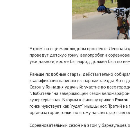
Утром, на еще малолюдном проспекте Ленина изд
проведут детскую гонку, велопробег и соревнов
уже давно и, вроде бы, народ должен был по ним
Раньше подобные старты действительно собирали 
квалификации начинаются парные заезды. Вот гд
Сезон у Геннадия удачный: участие во всех горо
"Любители" на завершающем сезон веломарафоне. 
суперсерьезная. Вторым к финишу пришел
Роман
гонки чувствует как "гудят" мышцы ног. Третий на
организаторов гонки, поэтому на сам старт сил 
Соревновательный сезон на этом у барнаульцев 