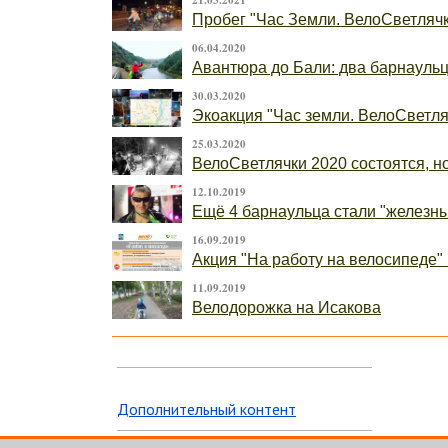
21.03.2021
Пробег "Час Земли. ВелоСветлячк
06.04.2020
Авантюра до Бали: два барнаульца
30.03.2020
Экоакция "Час земли. ВелоСветляч
25.03.2020
ВелоСветлячки 2020 состоятся, н
12.10.2019
Ещё 4 барнаульца стали "железн
16.09.2019
Акция "На работу на велосипеде" 
11.09.2019
Велодорожка на Исакова
Дополнительный контент