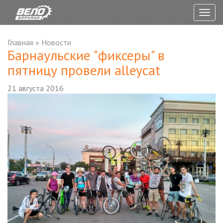
Togg
navig
Главная
»
Новости
Барнаульские "фиксеры" в
пятницу провели alleycat
21 августа 2016