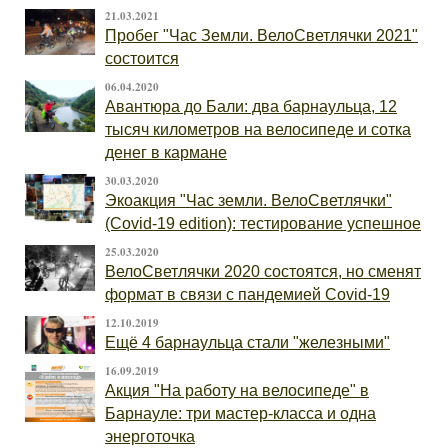
21.03.2021
Пробег "Час Земли. ВелоСветлячки 2021"
состоится
06.04.2020
Авантюра до Бали: два барнаульца, 12
тысяч километров на велосипеде и сотка
денег в кармане
30.03.2020
Экоакция "Час земли. ВелоСветлячки"
(Covid-19 edition): тестирование успешное
25.03.2020
ВелоСветлячки 2020 состоятся, но сменят
формат в связи с пандемией Covid-19
12.10.2019
Ещё 4 барнаульца стали "железными"
16.09.2019
Акция "На работу на велосипеде" в
Барнауле: три мастер-класса и одна
энерготочка