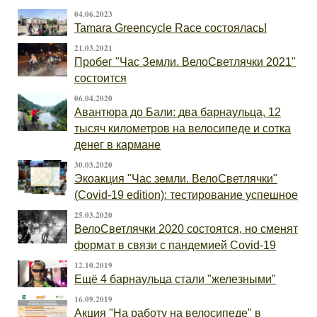
04.06.2023
Tamara Greencycle Race состоялась!
21.03.2021
Пробег "Час Земли. ВелоСветлячки 2021"
состоится
06.04.2020
Авантюра до Бали: два барнаульца, 12
тысяч километров на велосипеде и сотка
денег в кармане
30.03.2020
Экоакция "Час земли. ВелоСветлячки"
(Covid-19 edition): тестирование успешное
25.03.2020
ВелоСветлячки 2020 состоятся, но сменят
формат в связи с пандемией Covid-19
12.10.2019
Ещё 4 барнаульца стали "железными"
16.09.2019
Акция "На работу на велосипеде" в