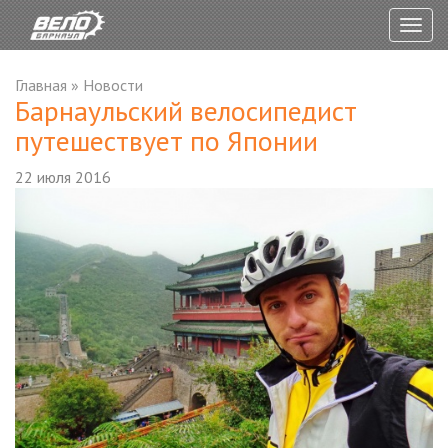
Togg
navig
Главная
»
Новости
Барнаульский велосипедист
путешествует по Японии
22 июля 2016