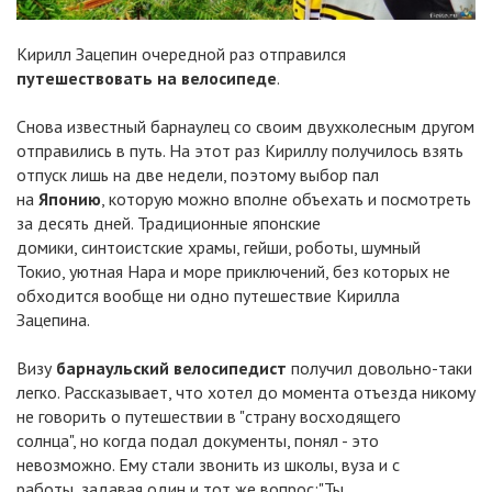
Кирилл Зацепин очередной раз отправился
путешествовать на велосипеде
.
Снова известный барнаулец со своим двухколесным другом
отправились в путь. На этот раз Кириллу получилось взять
отпуск лишь на две недели, поэтому выбор пал
на
Японию
, которую можно вполне объехать и посмотреть
за десять дней. Традиционные японские
домики, синтоистские храмы, гейши, роботы, шумный
Токио, уютная Нара и море приключений, без которых не
обходится вообще ни одно путешествие Кирилла
Зацепина.
Визу
барнаульский велосипедист
получил довольно-таки
легко. Рассказывает, что хотел до момента отъезда никому
не говорить о путешествии в "страну восходящего
солнца", но когда подал документы, понял - это
невозможно. Ему стали звонить из школы, вуза и с
работы, задавая один и тот же вопрос:"Ты