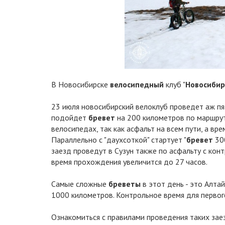
В Новосибирске
велосипедный
клуб "
Новосиби
23 июля новосибирский велоклуб проведет аж пя
подойдет
бревет
на 200 километров по маршрут
велосипедах, так как асфальт на всем пути, а вре
Параллельно с "даухсоткой" стартует "
бревет
30
заезд проведут в Сузун также по асфальту с конт
время прохождения увеличится до 27 часов.
Самые сложные
бреветы
в этот день - это Алта
1000 километров. Контрольное время для первого 
Ознакомиться с правилами проведения таких заез