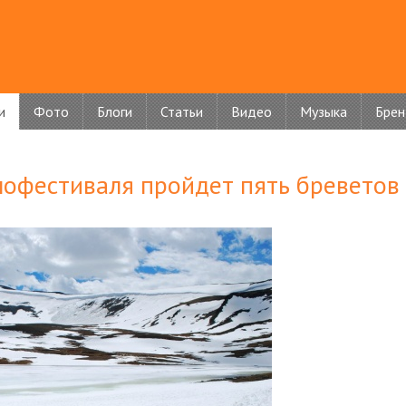
и
Фото
Блоги
Статьи
Видео
Музыка
Бре
лофестиваля пройдет пять бреветов