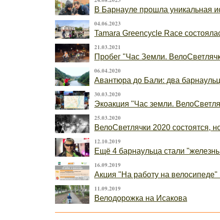
24.08.2023
В Барнауле прошла уникальная ис
04.06.2023
Tamara Greencycle Race состоялас
21.03.2021
Пробег "Час Земли. ВелоСветлячк
06.04.2020
Авантюра до Бали: два барнаульца
30.03.2020
Экоакция "Час земли. ВелоСветляч
25.03.2020
ВелоСветлячки 2020 состоятся, н
12.10.2019
Ещё 4 барнаульца стали "железн
16.09.2019
Акция "На работу на велосипеде" 
11.09.2019
Велодорожка на Исакова