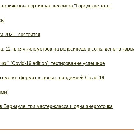
торически-спортивная велоигра "Городские коты"
ь!
и 2021" состоится
, 12 тысяч километров на велосипеде и сотка денег в карм
ки" (Covid-19 edition): тестирование успешное
о сменят формат в связи с пандемией Covid-19
ыми"
в Барнауле: три мастер-класса и одна энерготочка