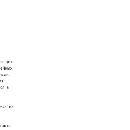
нающих
сейных
асов.
от
ся, а
мск" на
нтакты