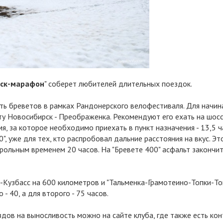
рск-марафон
" соберет любителей длительных поездок.
ть бреветов в рамках Рандонерского велофестиваля. Для начи
у Новосибирск - Преображенка. Рекомендуют его ехать на шос
мя, за которое необходимо приехать в пункт назначения - 13,5 ч
0", уже для тех, кто распробовал дальние расстояния на вкус. Эт
рольным временем 20 часов. На "Бревете 400" асфальт закончит
й-Кузбасс на 600 километров и "Тальменка-Грамотеино-Топки-То
- 40, а для второго - 75 часов.
дов на выносливость можно на сайте клуба, где также есть ко