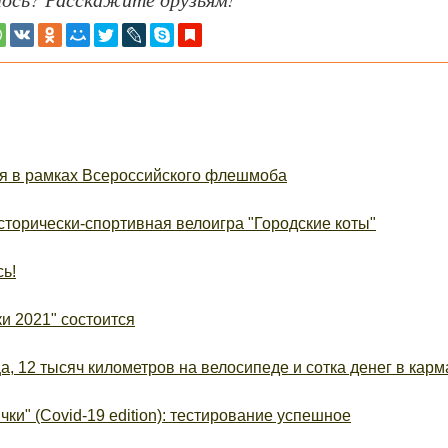
я в рамках Всероссийского флешмоба
торически-спортивная велоигра "Городские коты"
ь!
и 2021" состоится
, 12 тысяч километров на велосипеде и сотка денег в карм
ки" (Covid-19 edition): тестирование успешное