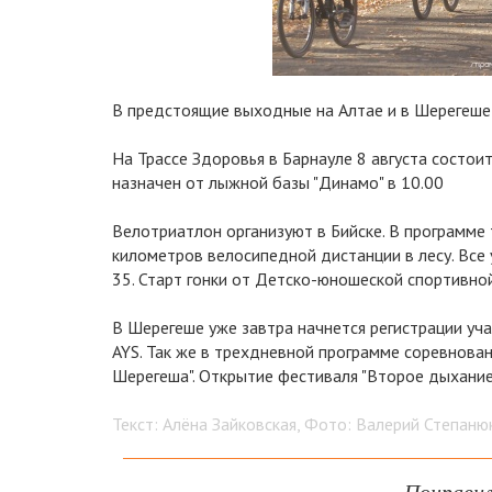
В предстоящие выходные на Алтае и в Шерегеше
На Трассе Здоровья в Барнауле 8 августа состои
назначен от лыжной базы "Динамо" в 10.00
Велотриатлон организуют в Бийске. В программе 
километров велосипедной дистанции в лесу. Все
35. Старт гонки от Детско-юношеской спортивной
В Шерегеше уже завтра начнется регистрации уч
AYS. Так же в трехдневной программе соревнова
Шерегеша". Открытие фестиваля "Второе дыхание"
Текст: Алёна Зайковская, Фото: Валерий Степаню
Понравил