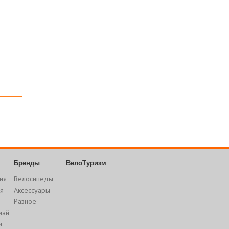
Бренды
ВелоТуризм
ия
Велосипеды
я
Аксессуары
Разное
май
я