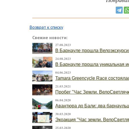
Возврат к списку
Свежие новости:
27.08.2023
В Барнауле прошла Велоэкскурси
24.08.2023
В Барнауле прошла уникальная ис
04.06.2023
Tamara Greencycle Race состоялас
21.03.2021
Пробег "Час Земли. ВелоСветлячк
06.04.2020
Авантюра до Бали: два барнаульца
30.03.2020
Экоакция "Час земли. ВелоСветляч
25.03.2020