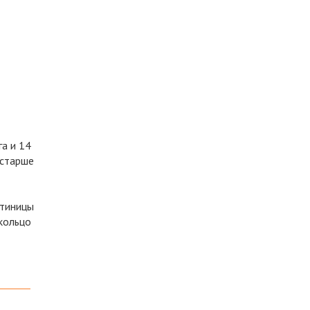
га и 14
 старше
стиницы
кольцо