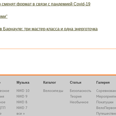
о сменят формат в связи с пандемией Covid-19
ыми"
в Барнауле: три мастер-класса и одна энерготочка
о
Музыка
Каталог
Статьи
Галерея
есное
NWD 10
Велосипеды
Безопасность
Соревнован
ния
NWD 9
Теория
Мероприяти
ное
NWD 8
Необычное
Покатушки
ДТП
NWD 7
ВелоПерво
е
все »
Путешестви