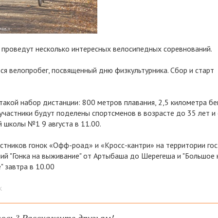
 проведут несколько интересных велосипедных соревнований.
тся велопробег, посвященный дню физкультурника. Сбор и старт
такой набор дистанции: 800 метров плавания, 2,5 километра бе
 участники будут поделены спортсменов в возрасте до 35 лет и
 школы №1 9 августа в 11.00.
астников гонок «Офф-роад» и «Кросс-кантри» на территории го
ний "Гонка на выживание" от Артыбаша до Шерегеша и "Большое 
 завтра в 10.00
к
ось? Расскажите друзьям!