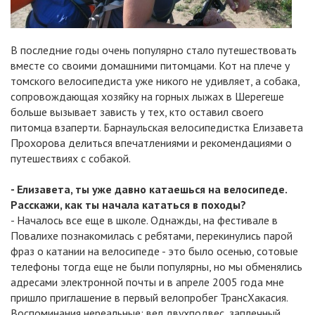
В последние годы очень популярно стало путешествовать
вместе со своими домашними питомцами. Кот на плече у
томского велосипедиста уже никого не удивляет, а собака,
сопровождающая хозяйку на горных лыжах в Шерегеше
больше вызывает зависть у тех, кто оставил своего
питомца взаперти. Барнаульская велосипедистка Елизавета
Прохорова делиться впечатлениями и рекомендациями о
путешествиях с собакой.
- Елизавета, ты уже давно катаешься на велосипеде.
Расскажи, как ты начала кататься в походы?
- Началось все еще в школе. Однажды, на фестивале в
Повалихе познакомилась с ребятами, перекинулись парой
фраз о катании на велосипеде - это было осенью, сотовые
телефоны тогда еще не были популярны, но мы обменялись
адресами электронной почты и в апреле 2005 года мне
пришло приглашение в первый велопробег ТрансХакасия.
Воспоминания нереальные: вел двухподвес, заплечный