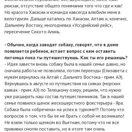
рюкзак, отсутствие общего понимания того что где и как!
Но красота Хакасии и команда навсегда влюбили меня в
велотуризм. Дальше катались по Хакасии, Алтаю и, конечно,
Дальнему Востоку, многодневка «Уссурийский рейс»,
пересечение Сихотэ-Алинь.
- Обычно, когда заводят собаку, говорят, что в доме
появляется ребенок, встает вопрос с кем оставить
питомца пока ты путешествуешь. Как ты его решаешь?
- Идея завести вновь собаку была в нашей семье давно, но
сначала работа не позволяла, потом переезды (Елизавета с
мужем вернулась на Алтай с Дальнего Востока - прим. АЭ).
Вернувшись в августе из путешествия на сияках (морских
каяках - прим. АЭ) по Телецкому озеру, решили, что нужно
уже расширять наш состав путешественников. Так в нашей
семье появился щенок жескошерстного фокстерьера - Яра.
Собака была «обречена» на успех в туризме!!! Потому что
вопросов о том, что бы ее не брать с собой не возникало!
Не взяли только щенком во Вьетнам, потому что не все
прививки смогли поставить, но в итоге там очень