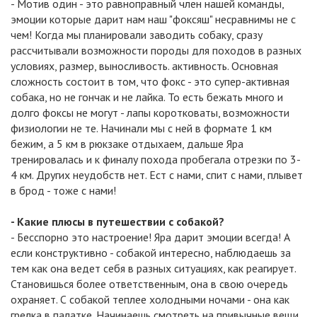
- Мотив один - это равноправный член нашей команды,
эмоции которые дарит нам наш "фоксяш" несравнимы не с
чем! Когда мы планировали заводить собаку, сразу
рассчитывали возможности породы для походов в разных
условиях, размер, выносливость. активность. Основная
сложность состоит в том, что фокс - это супер-активная
собака, но не гончак и не лайка. То есть бежать много и
долго фоксы не могут - лапы коротковаты, возможности
физиологии не те. Начинали мы с ней в формате 1 км
бежим, а 5 км в рюкзаке отдыхаем, дальше Яра
тренировалась и к финалу похода пробегала отрезки по 3-
4 км. Других неудобств нет. Ест с нами, спит с нами, плывет
в брод - тоже с нами!
- Какие плюсы в путешествии с собакой?
- Бесспорно это настроение! Яра дарит эмоции всегда! А
если конструктивно - собакой интересно, наблюдаешь за
тем как она ведет себя в разных ситуациях, как реагирует.
Становишься более ответственным, она в свою очередь
охраняет. С собакой теплее холодными ночами - она как
грелка в палатке. Начинаешь смотреть на привычные вещи