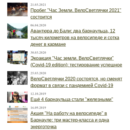
21.03.2021
Пробег "Час Земли. ВелоСветлячки 2021"
состоится
06.04.2020
Авантюра до Бали: два барнаульца, 12
тысяч километров на велосипеде и сотка
денег в кармане
30.03.2020
Экоакция "Час земли. ВелоСветлячки"
(Covid-19 edition): тестирование успешное
25.03.2020
ВелоСветлячки 2020 состоятся, но сменят
формат в связи с пандемией Covid-19
12.10.2019
Ещё 4 барнаульца стали "железными"
16.09.2019
Акция "На работу на велосипеде" в
Барнауле: три мастер-класса и одна
энерготочка