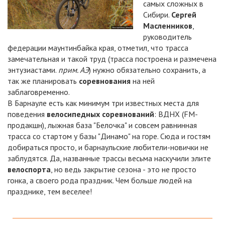
самых сложных в
Сибири.
Сергей
Масленников
,
руководитель
федерации маунтинбайка края, отметил, что трасса
замечательная и такой труд (трасса построена и размечена
энтузиастами.
прим. АЭ
) нужно обязательно сохранить, а
так же планировать
соревнования
на ней
заблаговременно.
В Барнауле есть как минимум три известных места для
поведения
велосипедных соревнований
: ВДНХ (FM-
продакшн), лыжная база "Белочка" и совсем равнинная
трасса со стартом у базы "Динамо" на горе. Сюда и гостям
добираться просто, и барнаульские любители-новички не
заблудятся. Да, названные трассы весьма наскучили элите
велоспорта
, но ведь закрытие сезона - это не просто
гонка, а своего рода праздник. Чем больше людей на
празднике, тем веселее!