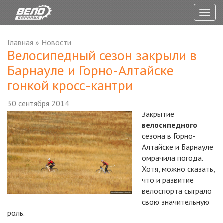
Togg
navig
Главная
»
Новости
Велосипедный сезон закрыли в
Барнауле и Горно-Алтайске
гонкой кросс-кантри
30 сентября 2014
Закрытие
велосипедного
сезона в Горно-
Алтайске и Барнауле
омрачила погода.
Хотя, можно сказать,
что и развитие
велоспорта сыграло
свою значительную
роль.