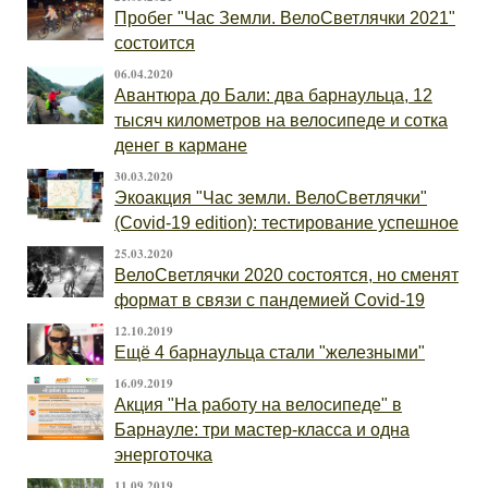
Пробег "Час Земли. ВелоСветлячки 2021"
состоится
06.04.2020
Авантюра до Бали: два барнаульца, 12
тысяч километров на велосипеде и сотка
денег в кармане
30.03.2020
Экоакция "Час земли. ВелоСветлячки"
(Covid-19 edition): тестирование успешное
25.03.2020
ВелоСветлячки 2020 состоятся, но сменят
формат в связи с пандемией Covid-19
12.10.2019
Ещё 4 барнаульца стали "железными"
16.09.2019
Акция "На работу на велосипеде" в
Барнауле: три мастер-класса и одна
энерготочка
11.09.2019