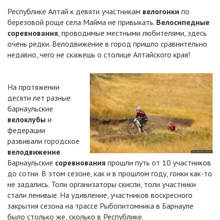
Республике Алтай к девяти участникам
велогонки
по
березовой роще села Майма не привыкать.
Велосипедные
соревнования
, проводимые местными любителями, здесь
очень редки. Велодвижение в город пришло сравнительно
недавно, чего не скажешь о столице Алтайского края!
На протяжении
десяти лет разные
барнаульские
велоклубы
и
федерации
развивали городское
велодвижение
.
Барнаульские
соревнования
прошли путь от 10 участников
до сотни. В этом сезоне, как и в прошлом году, гонки как-то
не задались. Толи организаторы скисли, толи участники
стали ленивые. На удивление, участников воскресного
закрытия сезона на трассе Рыбопитомника в Барнауле
было столько же, сколько в Республике.