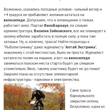
Возможно, сказались погодные условия - сильный ветер и
+4 градуса не прибавляют желания кататься на
велосипеде
. Допускаем, что и оповещение о гонках
работает хило. Портал
ВелоБарнаул
, по словам
администратора,
Василия Зайковского
, все же планирует к
своему юбилею заработать в полную силу, а пока там
затишье. Ну, и, конечно, трасса! Найти подъезды к
"Рыбопитомнику" даже журналисту "
Алтай Экстрима
",
знакомому с этой местностью, было не просто. Журналист
катался по полям на машине, а вот на
велосипеде
заниматься поиском места старта будет уж слишком
утомительно. Явно, такому участнику будет не до гонки!
Закроем глаза на отсутствие элементарной
инфраструктуры - парковки и электричества.
Сама трасса
барнаульского
закрытия сезона,
безусловно, одна из