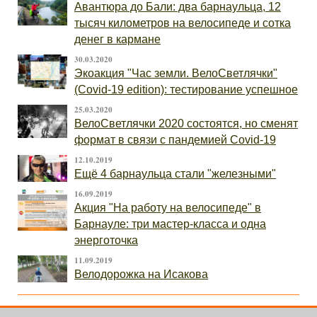
Авантюра до Бали: два барнаульца, 12
тысяч километров на велосипеде и сотка
денег в кармане
30.03.2020
Экоакция "Час земли. ВелоСветлячки"
(Covid-19 edition): тестирование успешное
25.03.2020
ВелоСветлячки 2020 состоятся, но сменят
формат в связи с пандемией Covid-19
12.10.2019
Ещё 4 барнаульца стали "железными"
16.09.2019
Акция "На работу на велосипеде" в
Барнауле: три мастер-класса и одна
энерготочка
11.09.2019
Велодорожка на Исакова