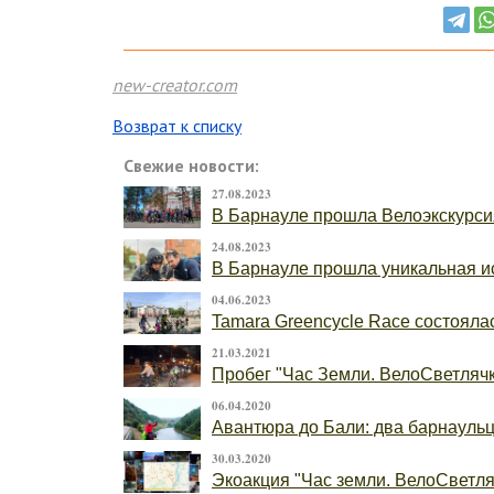
new-creator.com
Возврат к списку
Свежие новости:
27.08.2023
В Барнауле прошла Велоэкскурси
24.08.2023
В Барнауле прошла уникальная ис
04.06.2023
Tamara Greencycle Race состоялас
21.03.2021
Пробег "Час Земли. ВелоСветлячк
06.04.2020
Авантюра до Бали: два барнаульца
30.03.2020
Экоакция "Час земли. ВелоСветляч