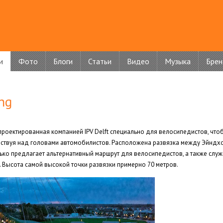
и
Фото
Блоги
Статьи
Видео
Музыка
Бре
ng
проектированная компанией IPV Delft специально для велосипедистов, что
шествуя над головами автомобилистов. Расположена развязка между Эйндх
ько предлагает альтернативный маршрут для велосипедистов, а также служ
. Высота самой высокой точки развязки примерно 70 метров.