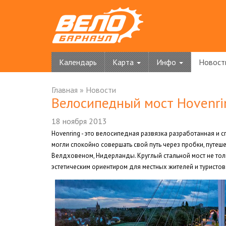
Календарь
Карта
Инфо
Новост
Главная
»
Новости
Велосипедный мост Hovenri
18 ноября 2013
Hovenring - это велосипедная развязка
разработанная и с
могли спокойно совершать свой путь через пробки, путе
Велдховеном, Нидерланды. Круглый стальной мост не тол
эстетическим ориентиром для местных жителей и туристов