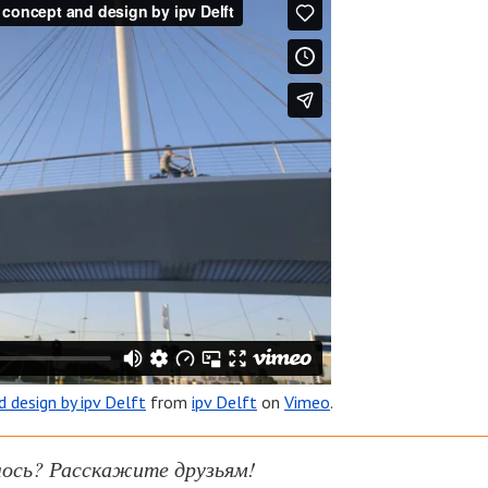
 design by ipv Delft
from
ipv Delft
on
Vimeo
.
ось? Расскажите друзьям!