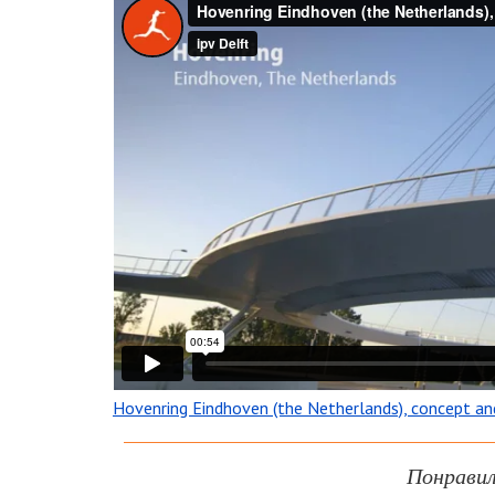
Hovenring Eindhoven (the Netherlands), concept and
Понравил