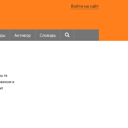
Войти на сайт
нды
Антивор
Словарь
бы те
овеном и
ит