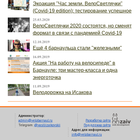
Экоакция "Час земли. ВелоСветлячки"
(Covid-19 edition): тестирование успешное
25.03.2020
ВелоСветлячки 2020 состоятся, но сменят
формат в связи с пандемией Covid-19
12.10.2019
Ещё 4 барнаульца стали "железными"
16.09.2019
Акция "На работу на велосипеде" в
Барнауле: три мастер-класса и одна
энерготочка
11.09.2019
Велодорожка на Исакова
Администратор:
admin@velobarnaul.ru
Разработка сайта
Telegram:
@vasiliizaikovskii
Поддержка сайта
Адрес для информации:
info@velobarnaul.ru