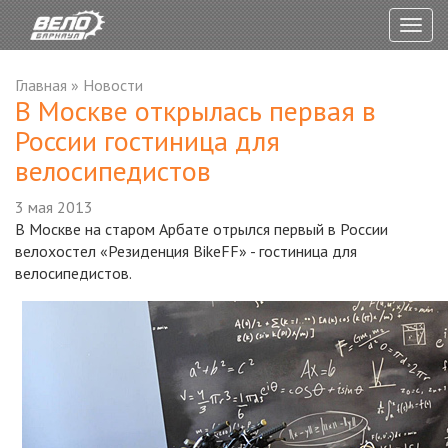
Togg
navig
Главная
»
Новости
В Москве открылась первая в
России гостиница для
велосипедистов
3 мая 2013
В Москве на старом Арбате отрылся первый в России
велохостел «Резиденция BikeFF» - гостиница для
велосипедистов.