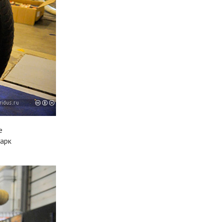
е
арк