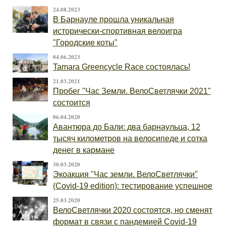
24.08.2023
В Барнауле прошла уникальная
исторически-спортивная велоигра
"Городские коты"
04.06.2023
Tamara Greencycle Race состоялась!
21.03.2021
Пробег "Час Земли. ВелоСветлячки 2021"
состоится
06.04.2020
Авантюра до Бали: два барнаульца, 12
тысяч километров на велосипеде и сотка
денег в кармане
30.03.2020
Экоакция "Час земли. ВелоСветлячки"
(Covid-19 edition): тестирование успешное
25.03.2020
ВелоСветлячки 2020 состоятся, но сменят
формат в связи с пандемией Covid-19