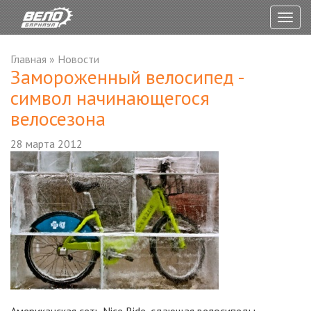
Togg
navig
Главная
»
Новости
Замороженный велосипед -
символ начинающегося
велосезона
28 марта 2012