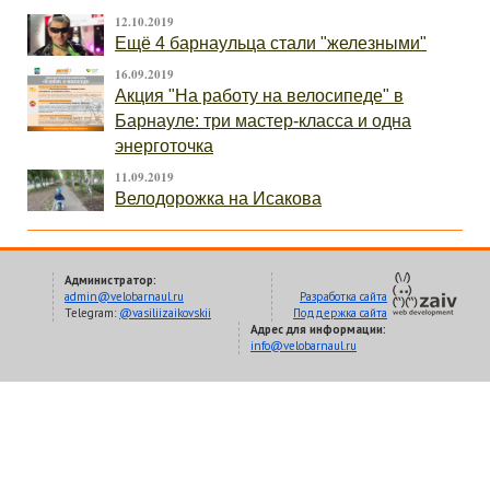
12.10.2019
Ещё 4 барнаульца стали "железными"
16.09.2019
Акция "На работу на велосипеде" в
Барнауле: три мастер-класса и одна
энерготочка
11.09.2019
Велодорожка на Исакова
Администратор:
admin@velobarnaul.ru
Разработка сайта
Telegram:
@vasiliizaikovskii
Поддержка сайта
Адрес для информации:
info@velobarnaul.ru