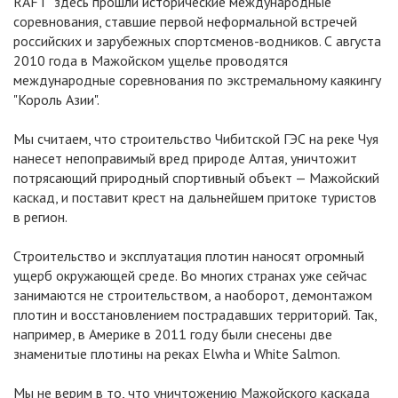
RAFT" здесь прошли исторические международные
соревнования, ставшие первой неформальной встречей
российских и зарубежных спортсменов-водников. С августа
2010 года в Мажойском ущелье проводятся
международные соревнования по экстремальному каякингу
"Король Азии".
Мы считаем, что строительство Чибитской ГЭС на реке Чуя
нанесет непоправимый вред природе Алтая, уничтожит
потрясающий природный спортивный объект — Мажойский
каскад, и поставит крест на дальнейшем притоке туристов
в регион.
Строительство и эксплуатация плотин наносят огромный
ущерб окружающей среде. Во многих странах уже сейчас
занимаются не строительством, а наоборот, демонтажом
плотин и восстановлением пострадавших территорий. Так,
например, в Америке в 2011 году были снесены две
знаменитые плотины на реках Elwha и White Salmon.
Мы не верим в то, что уничтожению Мажойского каскада