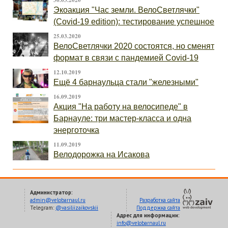
30.03.2020
Экоакция "Час земли. ВелоСветлячки"
(Covid-19 edition): тестирование успешное
25.03.2020
ВелоСветлячки 2020 состоятся, но сменят
формат в связи с пандемией Covid-19
12.10.2019
Ещё 4 барнаульца стали "железными"
16.09.2019
Акция "На работу на велосипеде" в
Барнауле: три мастер-класса и одна
энерготочка
11.09.2019
Велодорожка на Исакова
Администратор:
admin@velobarnaul.ru
Разработка сайта
Telegram:
@vasiliizaikovskii
Поддержка сайта
Адрес для информации:
info@velobarnaul.ru