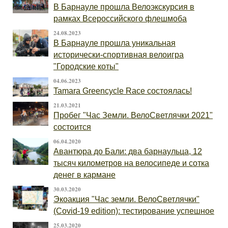
В Барнауле прошла Велоэкскурсия в
рамках Всероссийского флешмоба
24.08.2023
В Барнауле прошла уникальная
исторически-спортивная велоигра
"Городские коты"
04.06.2023
Tamara Greencycle Race состоялась!
21.03.2021
Пробег "Час Земли. ВелоСветлячки 2021"
состоится
06.04.2020
Авантюра до Бали: два барнаульца, 12
тысяч километров на велосипеде и сотка
денег в кармане
30.03.2020
Экоакция "Час земли. ВелоСветлячки"
(Covid-19 edition): тестирование успешное
25.03.2020