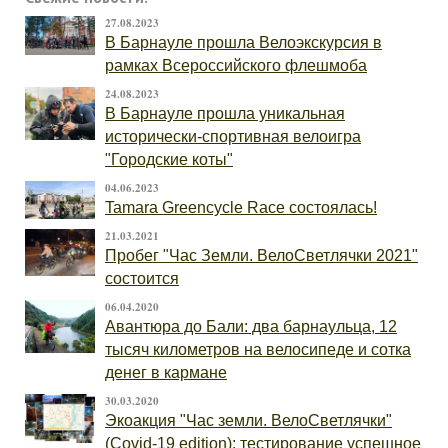
27.08.2023
В Барнауле прошла Велоэкскурсия в
рамках Всероссийского флешмоба
24.08.2023
В Барнауле прошла уникальная
исторически-спортивная велоигра
"Городские коты"
04.06.2023
Tamara Greencycle Race состоялась!
21.03.2021
Пробег "Час Земли. ВелоСветлячки 2021"
состоится
06.04.2020
Авантюра до Бали: два барнаульца, 12
тысяч километров на велосипеде и сотка
денег в кармане
30.03.2020
Экоакция "Час земли. ВелоСветлячки"
(Covid-19 edition): тестирование успешное