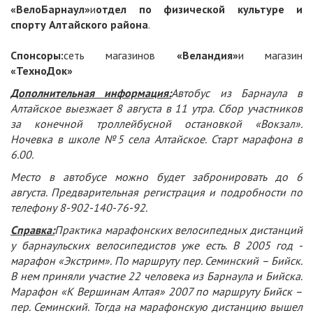
«ВелоБарнаул»
и
отдел по физической культуре и
спорту Алтайского района
.
Спонсоры:
сеть магазинов
«Веландия»
и магазин
«ТехноДок»
Дополнительная информация:
Автобус из Барнаула в
Алтайское выезжает 8 августа в 11 утра. Сбор участников
за конечной троллейбусной остановкой «Вокзал».
Ночевка в школе №5 села Алтайское. Старт марафона в
6.00.
Место в автобусе можно будет забронировать до 6
августа. Предварительная регистрация и подробности по
телефону 8-902-140-76-92.
Справка:
Практика марафонских велосипедных дистанций
у барнаульских велосипедистов уже есть. В 2005 год -
марафон «Экстрим». По маршруту пер. Семинский – Бийск.
В нем приняли участие 22 человека из Барнаула и Бийска.
Марафон «К Вершинам Алтая» 2007 по маршруту Бийск –
пер. Семинский. Тогда на марафонскую дистанцию вышел