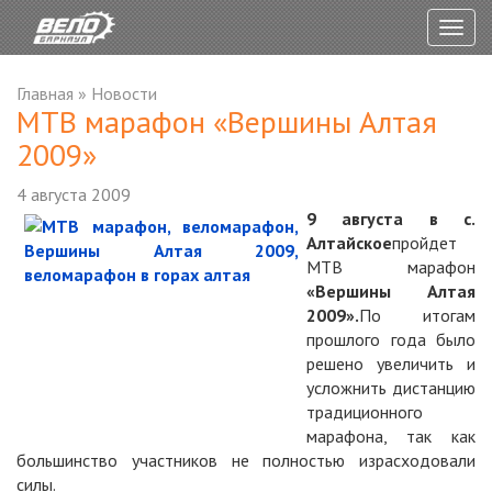
Togg
navig
Главная
»
Новости
MTB марафон «Вершины Алтая
2009»
4 августа 2009
9 августа в с.
Алтайское
пройдет
МТВ марафон
«Вершины Алтая
2009».
По итогам
прошлого года было
решено увеличить и
усложнить дистанцию
традиционного
марафона, так как
большинство участников не полностью израсходовали
силы.