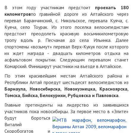
В этом году участникам предстоит
проехать 180
километров
по гравийной дороге из Алтайского через
перевал Баранчинский, с. Никольское, перевала Куяча, с.
Куяча, село Тоурак. Из этого поселка велосипедистам
предстоит преодолеть красивую восьмикилометровую
тропу вдоль р. Песчаная до села Ильинка. Далее
спортсмены «возьмут» перевал Верх-Кукуя после которого
их ждет награда - двадцать километров отдыха на
асфальтовом покрытии. Следующим перевалом станет
Комарский. Финиширут участники на въезде в Алтайское.
По этим красивейшим местам Алтайского района и
Республики Алтай проедут шестьдесят велосипедистов из
Барнаула, Новосибирска, Новокузнецка, Красноярска,
Томска, Бийска, Белокурихи, Рубцовска и Павловска
.
Главные претенденты на лидерство из заявившихся
участников пока новосибирцы. За первое место в «Элите»
будут бороться
Виталий
Скоробогатов и