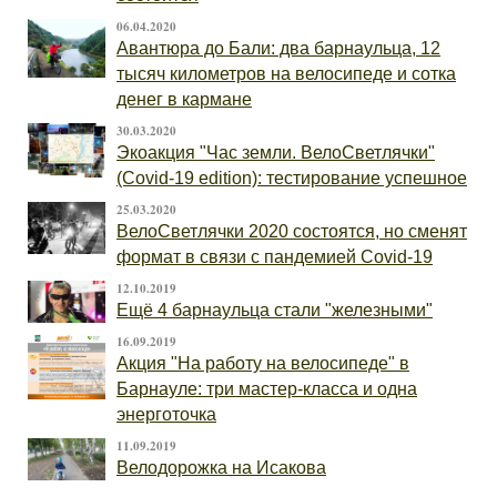
06.04.2020
Авантюра до Бали: два барнаульца, 12
тысяч километров на велосипеде и сотка
денег в кармане
30.03.2020
Экоакция "Час земли. ВелоСветлячки"
(Covid-19 edition): тестирование успешное
25.03.2020
ВелоСветлячки 2020 состоятся, но сменят
формат в связи с пандемией Covid-19
12.10.2019
Ещё 4 барнаульца стали "железными"
16.09.2019
Акция "На работу на велосипеде" в
Барнауле: три мастер-класса и одна
энерготочка
11.09.2019
Велодорожка на Исакова