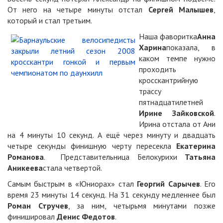
От него на четыре минуты отстал
Сергей Малышев
,
который и стал третьим.
Наша фаворитка
Анна
Харина
показала, в
каком темпе нужно
проходить
кросскантрийную
трассу
пятнадцатилетней
Ирине Зайковской
.
Ирина отстала от Ани
на 4 минуты 10 секунд. А ещё через минуту и двадцать
четыре секунды финишную черту пересекла
Екатерина
Романова
. Представительница Белокурихи
Татьяна
Аникеева
стала четвертой.
Самым быстрым в «Юниорах» стал
Георгий Сарычев
. Его
время 23 минуты 14 секунд. На 31 секунду медленнее был
Роман Стручев
, за ним, четырьмя минутами позже
финишировал
Денис Федотов
.