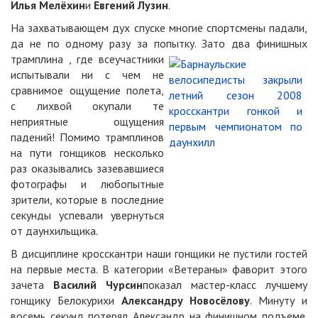
Илья Мелёхин
и
Евгений Лузин
.
На захватывающем дух спуске многие спортсмены падали,
да не по одному разу за попытку. Зато два финишных
трамплина , где все
участники
испытывали ни с чем не
сравнимое ощущение полета,
с лихвой окупали те
неприятные ощущения
падений! Помимо трамплинов
на пути гонщиков несколько
раз оказывались зазевавшиеся
фотографы и любопытные
зрители, которые в последние
секунды успевали увернуться
от даунхильщика.
В дисциплине кросскантри наши гонщики не пустили гостей
на первые места. В категории «Ветераны» фаворит этого
зачета
Василий Чурсин
показал мастер-класс лучшему
гонщику Белокурихи
Александру Новосёлову
. Минуту и
восемь секунд потерял Александр на финишном подъеме.