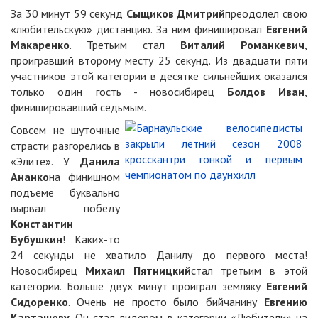
За 30 минут 59 секунд
Сыщиков Дмитрий
преодолел свою
«любительскую» дистанцию. За ним финишировал
Евгений
Макаренко
. Третьим стал
Виталий Романкевич
,
проигравший второму месту 25 секунд. Из двадцати пяти
участников этой категории в десятке сильнейших оказался
только один гость - новосибирец
Болдов Иван
,
финишировавший седьмым.
Совсем не шуточные
страсти разгорелись в
«Элите». У
Данила
Ананко
на финишном
подъеме буквально
вырвал победу
Константин
Бубушкин
! Каких-то
24 секунды не хватило Данилу до первого места!
Новосибирец
Михаил Пятницкий
стал третьим в этой
категории. Больше двух минут проиграл земляку
Евгений
Сидоренко
. Очень не просто было бийчанину
Евгению
Карташеву
. Он стал лидером в категории «Любители» на