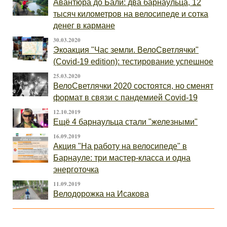
Авантюра до Бали: два барнаульца, 12
тысяч километров на велосипеде и сотка
денег в кармане
30.03.2020
Экоакция "Час земли. ВелоСветлячки"
(Covid-19 edition): тестирование успешное
25.03.2020
ВелоСветлячки 2020 состоятся, но сменят
формат в связи с пандемией Covid-19
12.10.2019
Ещё 4 барнаульца стали "железными"
16.09.2019
Акция "На работу на велосипеде" в
Барнауле: три мастер-класса и одна
энерготочка
11.09.2019
Велодорожка на Исакова