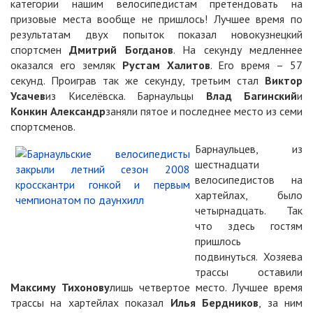
категории нашим велосипедистам претендовать на
призовые места вообще не пришлось! Лучшее время по
результатам двух попыток показал новокузнецкий
спортсмен
Дмитрий Богданов
. На секунду медленнее
оказался его земляк
Рустам Халитов
. Его время – 57
секунд. Проиграв так же секунду, третьим стал
Виктор
Усачев
из Киселёвска. Барнаульцы
Влад Багинский
и
Конкин Александр
заняли пятое и последнее место из семи
спортсменов.
Барнаульцев, из
шестнадцати
велосипедистов на
хартейлах, было
четырнадцать. Так
что здесь гостям
пришлось
подвинуться. Хозяева
трассы оставили
Максиму Тихонову
лишь четвертое место. Лучшее время
трассы на хартейлах показал
Илья Бердников
, за ним