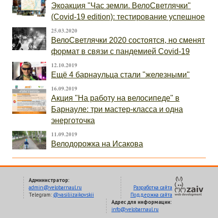
Экоакция "Час земли. ВелоСветлячки"
(Covid-19 edition): тестирование успешное
25.03.2020
ВелоСветлячки 2020 состоятся, но сменят
формат в связи с пандемией Covid-19
12.10.2019
Ещё 4 барнаульца стали "железными"
16.09.2019
Акция "На работу на велосипеде" в
Барнауле: три мастер-класса и одна
энерготочка
11.09.2019
Велодорожка на Исакова
Администратор:
admin@velobarnaul.ru
Разработка сайта
Telegram:
@vasiliizaikovskii
Поддержка сайта
Адрес для информации:
info@velobarnaul.ru