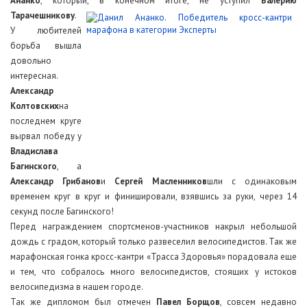
Ананко
, который, в конечном итоге, не уступил
Валерию
Тарачешникову
.
У любителей
борьба вышла
довольно
интересная.
Александр
Колтовских
на
последнем круге
вырвал победу у
Владислава
Багинского
, а
Александр Грибанов
и
Сергей Масленников
шли с одинаковым
временем круг в круг и финишировали, взявшись за руки, через 14
секунд после Багинского!
Перед награждением спортсменов-участников накрыл небольшой
дождь с градом, который только развеселил велосипедистов. Так же
марафонская гонка кросс-кантри «Трасса Здоровья» порадовала еще
и тем, что собралось
много велосипедистов, стоящих у истоков
велосипедизма в нашем городе.
Так же дипломом был отмечен
Павел Борщов
, совсем недавно