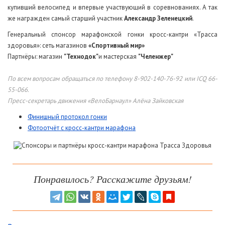
купивший велосипед и впервые участвующий в соревнованиях. А так
же награжден самый старший участник
Александр Зеленецкий
.
Генеральный спонсор марафонской гонки кросс-кантри «Трасса
здоровья»: сеть магазинов
«Спортивный мир»
Партнёры: магазин
"Технодок"
и мастерская
"Челенжер"
По всем вопросам обращаться по телефону 8-902-140-76-92 или ICQ 66-
55-066.
Пресс-секретарь движения «ВелоБарнаул» Алёна Зайковская
Финишный протокол гонки
Фотоотчёт с кросс-кантри марафона
Понравилось? Расскажите друзьям!