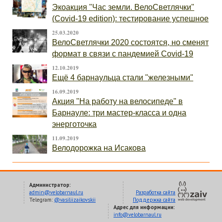
Экоакция "Час земли. ВелоСветлячки"
(Covid-19 edition): тестирование успешное
25.03.2020
ВелоСветлячки 2020 состоятся, но сменят
формат в связи с пандемией Covid-19
12.10.2019
Ещё 4 барнаульца стали "железными"
16.09.2019
Акция "На работу на велосипеде" в
Барнауле: три мастер-класса и одна
энерготочка
11.09.2019
Велодорожка на Исакова
Администратор:
admin@velobarnaul.ru
Разработка сайта
Telegram:
@vasiliizaikovskii
Поддержка сайта
Адрес для информации:
info@velobarnaul.ru