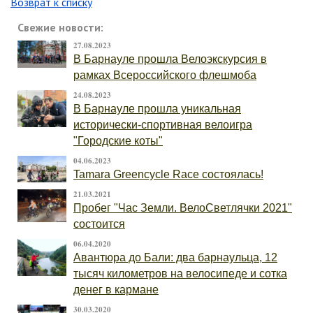
Возврат к списку
Свежие новости:
27.08.2023
В Барнауле прошла Велоэкскурсия в
рамках Всероссийского флешмоба
24.08.2023
В Барнауле прошла уникальная
исторически-спортивная велоигра
"Городские коты"
04.06.2023
Tamara Greencycle Race состоялась!
21.03.2021
Пробег "Час Земли. ВелоСветлячки 2021"
состоится
06.04.2020
Авантюра до Бали: два барнаульца, 12
тысяч километров на велосипеде и сотка
денег в кармане
30.03.2020