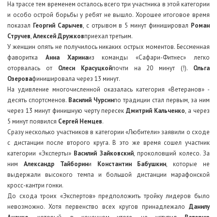
На трассе тем временем осталось всего три участника в этой категории
и особо острой борьбы у ребят не вышло. Хорошее итоговое время
показал
Георгий Сарычев
, с отрывом в 5 минут финишировал
Роман
Стручев
,
Алексей Дружков
приехал третьим.
У женщин опять не получилось никаких острых моментов. Бессменная
фаворитка
Анна Харина
из команды «Сафари-Фитнес» легко
оторвалась от
Олеси Красуцкой
почти на 20 минут (!).
Ольга
Озерова
финишировала через 13 минут.
На удивление многочисленной оказалась категория «Ветеранов» -
десять спортсменов.
Василий Чурсин
по традиции стал первым, за ним
через 13 минут финишную черту пересек
Дмитрий Кальченко
, а через
5 минут появился
Сергей Немцев
.
Сразу несколько участников в категории «Любители» заявили о сходе
с дистанции после второго круга. В это же время сошел участник
категории «Эксперты»
Василий Зайковский
, проколовший колесо. За
ним
Александр Тайборин
и
Константин Бабушкин
, которые не
выдержали высокого темпа и большой дистанции марафонской
кросс-кантри гонки.
До схода троих «Экспертов» предположить тройку лидеров было
невозможно. Хотя первенство всех кругов принадлежало
Данилу