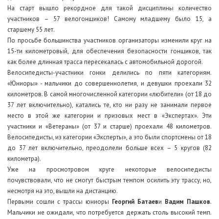
На старт вышло рекордное для такой дисциплины количество
участников – 57 велогонщиков! Самому младшему было 15, а
старшему 55 лет.
По просьбе большинства участников организаторы изменили круг на
15-ти километровый, для обеспечения безопасности гонщиков, так
как более длинная трасса пересекалась с автомобильной дорогой.
Велосипедисты-участники гонки делились по пяти категориям.
«Юниоры» - мальчики до совершеннолетия, и девушки проехали 32
километров. В самой многочисленной категории «любители» (от 18 до
37 лет включительно), катались те, кто ни разу не занимали первое
место в этой же категории и призовых мест в «Экспертах». Эти
участники и «Ветераны» (от 37 и старше) проехали 48 километров.
Велосипедисты, из категории «Эксперты», а это были спортсмены от 18
до 37 лет включительно, преодолели больше всех – 5 кругов (82
километра).
Уже на просмотровом круге некоторые велосипедисты
почувствовали, что не смогут быстрым темпом осилить эту трассу, но,
несмотря на это, вышли на дистанцию.
Первыми сошли с трассы юниоры
Георгий Батаев
и
Вадим Пашков
.
Мальчики не ожидали, что потребуется держать столь высокий темп.