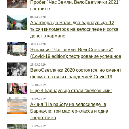
Пробег "Час Земли. ВелоСветлячки 2021"
состоится
06.04.2020
Авантюра до Бали: два барнаульца, 12
тысяч километров на велосипеде и сотка
денег в кармане
30.03.2020
Экоакция "Час земли. ВелоСветлячки"
(Covid-19 edition): тестирование успешное
25.03.2020
ВелоСветлячки 2020 состоятся, но сменят
формат в связи с пандемией Covid-19
12.10.2019
Ещё 4 барнаульца стали "железными"
16.09.2019
Акция "На работу на велосипеде" в
Барнауле: три мастер-класса и одна
энерготочка
11.09.2019