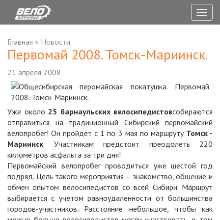
Togg
navig
Главная
»
Новости
Первомай 2008. Томск-Мариинск.
21 апреля 2008
Уже около
25 барнаульских велосипедистов
собираются
отправиться на традиционный Сибирский первомайский
велопробег! Он пройдет с 1 по 3 мая по маршруту
Томск -
Мариинск
. Участникам предстоит преодолеть 220
километров асфальта за три дня!
Первомайский велопробег проводиться уже шестой год
подряд. Цель такого мероприятия – знакомство, общение и
обмен опытом велосипедистов со всей Сибири. Маршрут
выбирается с учетом равноудаленности от большинства
городов-участников. Расстояние небольшое, чтобы как
можно больше велосипедистов могли участвовать, в том