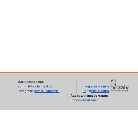
Администратор:
admin@velobarnaul.ru
Разработка сайта
Telegram:
@vasiliizaikovskii
Поддержка сайта
Адрес для информации:
info@velobarnaul.ru