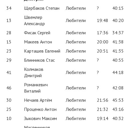
34
Щербаков Степан
Любители
?
40:15
Швемлер
13
Любители
19:48
40:20
Александр
28
Фисак Сергей
Любители
17:36
34:37
15
Макеев Антон
Любители
20:00
41:38
23
Карташев Евгений
Любители
20:51
41:35
29
Блинников Стас
Любители
?
40:55
Колмаков
41
Любители
?
44:18
Дмитрий
Романкевич
46
Любители
?
42:08
Виталий
30
Нечаев Артём
Любители
21:56
45:53
25
Проценко Антон
Любители
21:32
43:16
10
Зыкович Максим
Любители
19:14
40:32
Масленников