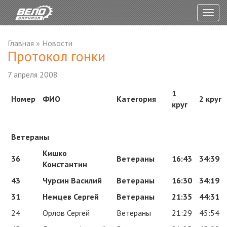
Togg
navig
Главная
»
Новости
Протокол гонки
7 апреля 2008
1
Номер
ФИО
Категория
2 круг
круг
Ветераны
Кишко
36
Ветераны
16:43
34:39
Константин
43
Чурсин Василий
Ветераны
16:30
34:19
31
Немцев Сергей
Ветераны
21:35
44:31
24
Орлов Сергей
Ветераны
21:29
45:54