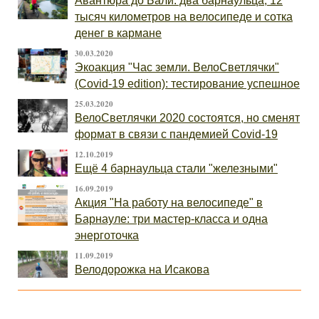
Авантюра до Бали: два барнаульца, 12
тысяч километров на велосипеде и сотка
денег в кармане
30.03.2020
Экоакция "Час земли. ВелоСветлячки"
(Covid-19 edition): тестирование успешное
25.03.2020
ВелоСветлячки 2020 состоятся, но сменят
формат в связи с пандемией Covid-19
12.10.2019
Ещё 4 барнаульца стали "железными"
16.09.2019
Акция "На работу на велосипеде" в
Барнауле: три мастер-класса и одна
энерготочка
11.09.2019
Велодорожка на Исакова