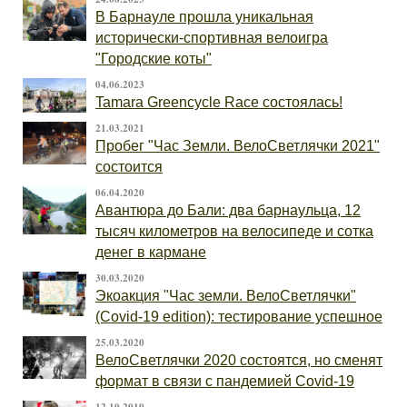
В Барнауле прошла уникальная
исторически-спортивная велоигра
"Городские коты"
04.06.2023
Tamara Greencycle Race состоялась!
21.03.2021
Пробег "Час Земли. ВелоСветлячки 2021"
состоится
06.04.2020
Авантюра до Бали: два барнаульца, 12
тысяч километров на велосипеде и сотка
денег в кармане
30.03.2020
Экоакция "Час земли. ВелоСветлячки"
(Covid-19 edition): тестирование успешное
25.03.2020
ВелоСветлячки 2020 состоятся, но сменят
формат в связи с пандемией Covid-19