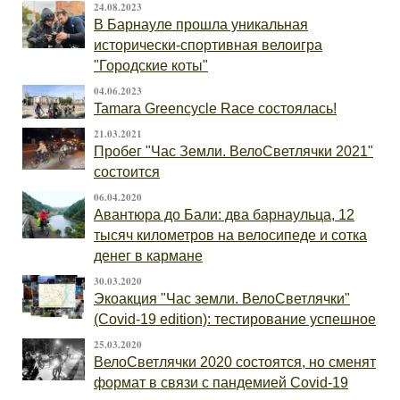
24.08.2023
В Барнауле прошла уникальная
исторически-спортивная велоигра
"Городские коты"
04.06.2023
Tamara Greencycle Race состоялась!
21.03.2021
Пробег "Час Земли. ВелоСветлячки 2021"
состоится
06.04.2020
Авантюра до Бали: два барнаульца, 12
тысяч километров на велосипеде и сотка
денег в кармане
30.03.2020
Экоакция "Час земли. ВелоСветлячки"
(Covid-19 edition): тестирование успешное
25.03.2020
ВелоСветлячки 2020 состоятся, но сменят
формат в связи с пандемией Covid-19