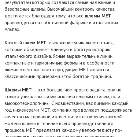
результатам которых создаются самые надёжные и
безопасные шлемы. Высочайший контроль качества
достигается благодаря тому, что все
шлемы MET
производятся на собственной фабрике в итальянских
Альпах.
Каждый
шлем MET
- выражение уникального стиля,
который объединяет длинную и богатую историю
итальянского дизайна. Ясные выразительные линии,
компактные и гармоничные формы и в особенности
люминесцентные цвета продукции MET являются
классическими примерами этой богатой традиции.
Шлемы MET
— это больше, чем просто защита, они не
только уникальны своим исключительным стилем, но и
высокотехнологичны. С новшествами, вводимыми каждый
год инженерами MET, компания продолжает поддерживать
качество материалов и качество изготовления каждой
модели шлема в течение всего производственного
процесса. MET предлагает каждому велосипедисту по-
настоящему наслаждаться катанием на велосипеде.