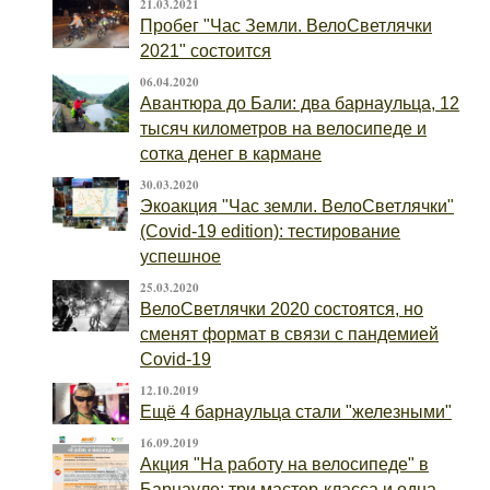
21.03.2021
Пробег "Час Земли. ВелоСветлячки
2021" состоится
06.04.2020
Авантюра до Бали: два барнаульца, 12
тысяч километров на велосипеде и
сотка денег в кармане
30.03.2020
Экоакция "Час земли. ВелоСветлячки"
(Covid-19 edition): тестирование
успешное
25.03.2020
ВелоСветлячки 2020 состоятся, но
сменят формат в связи с пандемией
Covid-19
12.10.2019
Ещё 4 барнаульца стали "железными"
16.09.2019
Акция "На работу на велосипеде" в
Барнауле: три мастер-класса и одна