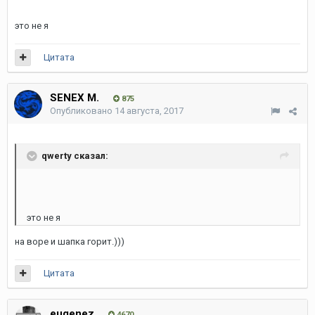
это не я
Цитата
SENEX M.
875
Опубликовано
14 августа, 2017
qwerty сказал:
это не я
на воре и шапка горит.)))
Цитата
eugenez
4670