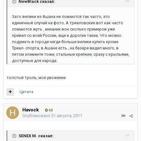
NewBlack сказал:
Зато велики из Ашана не ломаются так часто, это
единичный случай на фото. А триаловские вот как часто
ломаются жуть , механик вон сколько примеров уже
привел со всей России, еще и дорогие такие. Что можно
подумать в городе негде больше велики купить кроме
Триал- спорта, в Ашане есть , на базаре видел много, в
пятом элементе тоже, стальные крепкие, сразу с крыльями,
доступные для народа.
толстый троль, мое увожение
Цитата
Havock
50
Опубликовано
31 августа, 2017
SENEX M. сказал: