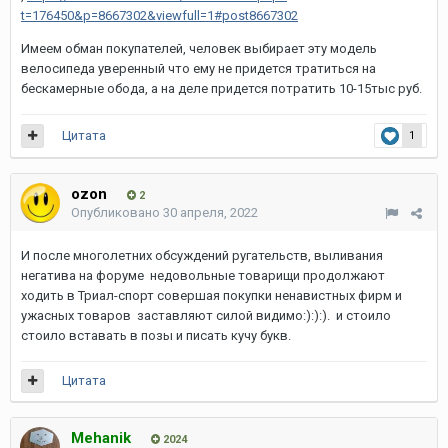
t=176450&p=8667302&viewfull=1#post8667302
Имеем обман покупателей, человек выбирает эту модель
велосипеда уверенный что ему не придется тратиться на
бескамерные обода, а на деле придется потратить 10-15тыс руб.
Цитата
1
ozon
2
Опубликовано
30 апреля, 2022
И после многолетних обсуждений ругательств, выливания
негатива на форуме недовольные товарищи продолжают
ходить в Триал-спорт совершая покупки ненавистных фирм и
ужасных товаров заставляют силой видимо:):):). и стоило
стоило вставать в позы и писать кучу букв.
Цитата
Mehanik
2024