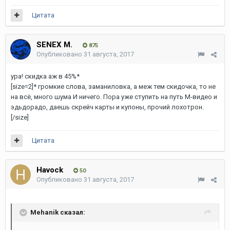
Цитата
SENEX M.
875
Опубликовано
31 августа, 2017
ура! скидка аж в 45%*
[size=2]* громкие слова, заманиловка, а меж тем скидочка, то не
на всё, много шума И ничего. Пора уже ступить на путь М-видео и
эдьдорадо, даешь скрейч карты и купоны, прочий лохотрон.
[/size]
Цитата
Havock
50
Опубликовано
31 августа, 2017
Mehanik сказал: