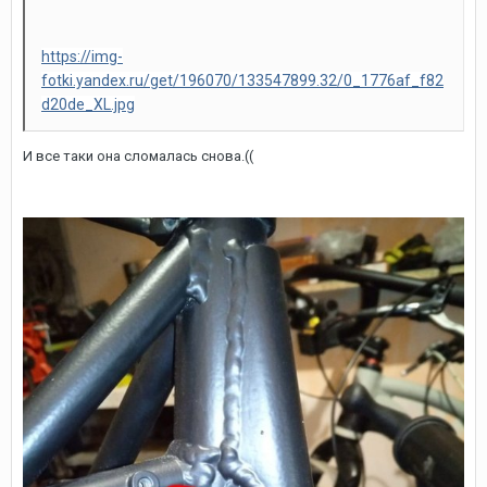
https://img-
fotki.yandex.ru/get/196070/133547899.32/0_1776af_f82
d20de_XL.jpg
И все таки она сломалась снова.((