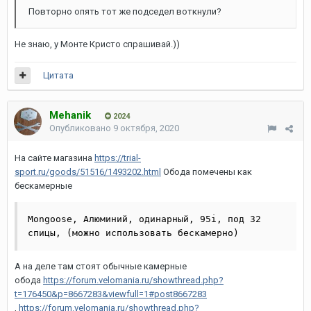
Повторно опять тот же подседел воткнули?
Не знаю, у Монте Кристо спрашивай.))
Цитата
Mehanik
2024
Опубликовано
9 октября, 2020
На сайте магазина
https://trial-
sport.ru/goods/51516/1493202.html
Обода помечены как
бескамерные
Mongoose, Алюминий, одинарный, 95i, под 32 
спицы, (можно использовать бескамерно)
А на деле там стоят обычные камерные
обода
https://forum.velomania.ru/showthread.php?
t=176450&p=8667283&viewfull=1#post8667283
,
https://forum.velomania.ru/showthread.php?