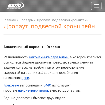
Togg
navig
Главная
»
Словарь
»
Дропаут, подвесной кронштейн
Дропаут, подвесной кронштейн
Англоязычный вариант: Dropout
Разновидность
наконечника пера вилки
, в которой крепится
ось колеса. Задние дропауты позволяют легко сменить
заднее колесо, не требуя при этом переключение
скоростей на задних звёздах для ослабления
натяжения
цепи
.
Трековые
велосипеды и
BMX
используют
простые
наконечники вилок
вместо дропаутов.
Задние дропауты бывают двух видов: