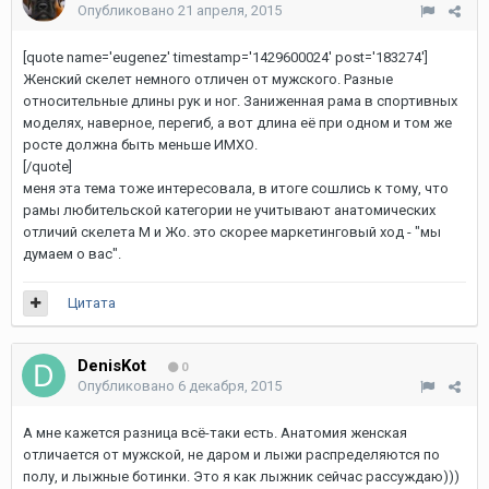
Опубликовано
21 апреля, 2015
[quote name='eugenez' timestamp='1429600024' post='183274']
Женский скелет немного отличен от мужского. Разные
относительные длины рук и ног. Заниженная рама в спортивных
моделях, наверное, перегиб, а вот длина её при одном и том же
росте должна быть меньше ИМХО.
[/quote]
меня эта тема тоже интересовала, в итоге сошлись к тому, что
рамы любительской категории не учитывают анатомических
отличий скелета М и Жо. это скорее маркетинговый ход - "мы
думаем о вас".
Цитата
DenisKot
0
Опубликовано
6 декабря, 2015
А мне кажется разница всё-таки есть. Анатомия женская
отличается от мужской, не даром и лыжи распределяются по
полу, и лыжные ботинки. Это я как лыжник сейчас рассуждаю)))