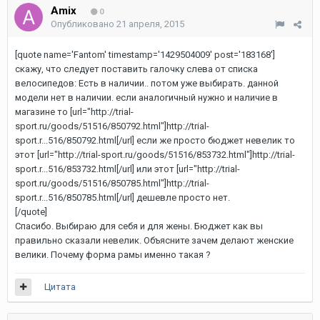
Amix
0
Опубликовано
21 апреля, 2015
[quote name='Fantom' timestamp='1429504009' post='183168']
скажу, что следует поставить галочку слева от списка
велосипедов: Есть в наличии.. потом уже выбирать. данной
модели нет в наличии. если аналогичный нужно и наличие в
магазине то [url="http://trial-
sport.ru/goods/51516/850792.html"]http://trial-
sport.r...516/850792.html[/url] если же просто бюджет невелик то
этот [url="http://trial-sport.ru/goods/51516/853732.html"]http://trial-
sport.r...516/853732.html[/url] или этот [url="http://trial-
sport.ru/goods/51516/850785.html"]http://trial-
sport.r...516/850785.html[/url] дешевле просто нет.
[/quote]
Спасибо. Выбираю для себя и для жены. Бюджет как вы
правильно сказали невелик. Объясните зачем делают женские
велики. Почему форма рамы именно такая ?
Цитата