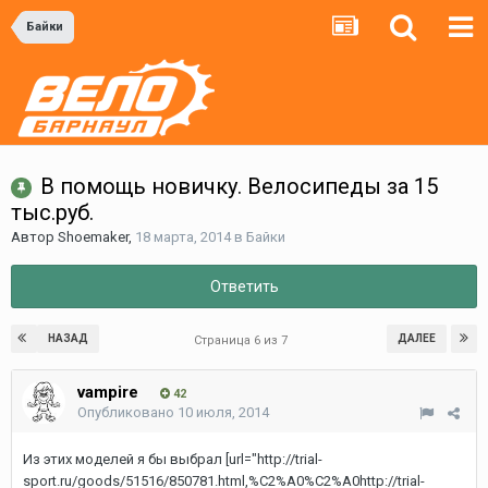
Байки
В помощь новичку. Велосипеды за 15
тыс.руб.
Автор
Shoemaker
,
18 марта, 2014
в
Байки
Ответить
НАЗАД
ДАЛЕЕ
Страница 6 из 7
vampire
42
Опубликовано
10 июля, 2014
Из этих моделей я бы выбрал [url="http://trial-
sport.ru/goods/51516/850781.html,%C2%A0%C2%A0http://trial-