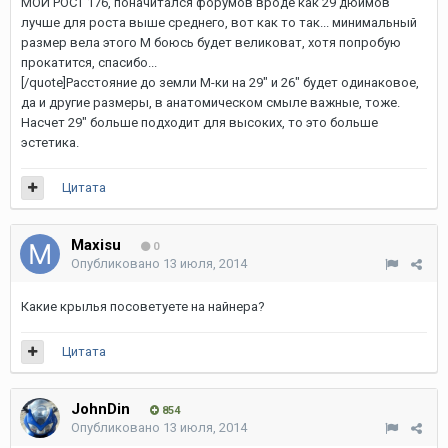
МОЙ РОСТ 176, поначитался форумов вроде как 29 дюймов
лучше для роста выше среднего, вот как то так... минимальный
размер вела этого М боюсь будет великоват, хотя попробую
прокатится, спасибо...
[/quote]Расстояние до земли М-ки на 29" и 26" будет одинаковое,
да и другие размеры, в анатомическом смыле важные, тоже.
Насчет 29" больше подходит для высоких, то это больше
эстетика.
Цитата
Maxisu
0
Опубликовано
13 июля, 2014
Какие крылья посоветуете на найнера?
Цитата
JohnDin
854
Опубликовано
13 июля, 2014