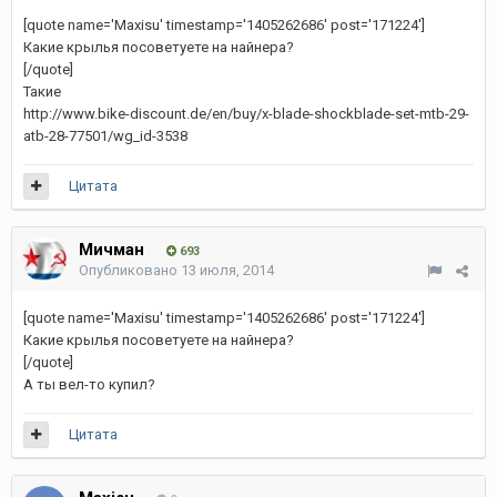
[quote name='Maxisu' timestamp='1405262686' post='171224']
Какие крылья посоветуете на найнера?
[/quote]
Такие
http://www.bike-discount.de/en/buy/x-blade-shockblade-set-mtb-29-
atb-28-77501/wg_id-3538
Цитата
Мичман
693
Опубликовано
13 июля, 2014
[quote name='Maxisu' timestamp='1405262686' post='171224']
Какие крылья посоветуете на найнера?
[/quote]
А ты вел-то купил?
Цитата