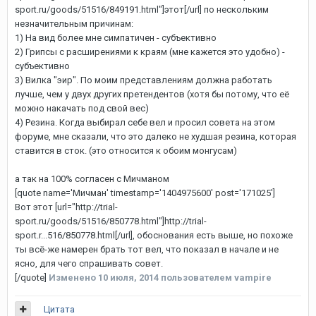
sport.ru/goods/51516/849191.html"]этот[/url] по нескольким
незначительным причинам:
1) На вид более мне симпатичен - субъективно
2) Грипсы с расширениями к краям (мне кажется это удобно) -
субъективно
3) Вилка "эир". По моим представлениям должна работать
лучше, чем у двух других претендентов (хотя бы потому, что её
можно накачать под свой вес)
4) Резина. Когда выбирал себе вел и просил совета на этом
форуме, мне сказали, что это далеко не худшая резина, которая
ставится в сток. (это относится к обоим монгусам)
а так на 100% согласен с Мичманом
[quote name='Мичман' timestamp='1404975600' post='171025']
Вот этот [url="http://trial-
sport.ru/goods/51516/850778.html"]http://trial-
sport.r...516/850778.html[/url], обоснования есть выше, но похоже
ты всё-же намерен брать тот вел, что показал в начале и не
ясно, для чего спрашивать совет.
[/quote]
Изменено
10 июля, 2014
пользователем vampire
Цитата