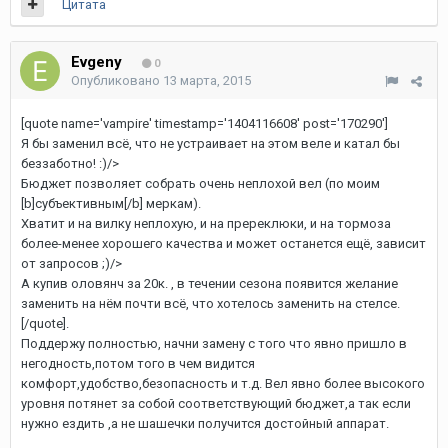
Цитата
Evgeny
0
Опубликовано
13 марта, 2015
[quote name='vampire' timestamp='1404116608' post='170290']
Я бы заменил всё, что не устраивает на этом веле и катал бы
беззаботно! :)/>
Бюджет позволяет собрать очень неплохой вел (по моим
[b]субъективным[/b] меркам).
Хватит и на вилку неплохую, и на пререклюки, и на тормоза
более-менее хорошего качества и может останется ещё, зависит
от запросов ;)/>
А купив оловянч за 20к. , в течении сезона появится желание
заменить на нём почти всё, что хотелось заменить на стелсе.
[/quote].
Поддержу полностью, начни замену с того что явно пришло в
негодность,потом того в чем видится
комфорт,удобство,безопасность и т.д. Вел явно более высокого
уровня потянет за собой соответствующий бюджет,а так если
нужно ездить ,а не шашечки получится достойный аппарат.