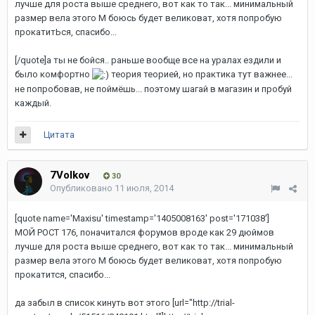
лучше для роста выше среднего, вот как то так... минимальный
размер вела этого М боюсь будет великоват, хотя попробую
прокатитЬся, спасибо...
[/quote]а ты не бойся.. раньше вообще все на уралах ездили и
было комфортно
теория теорией, но практика тут важнее...
не попробовав, не поймёшь... поэтому шагай в магазин и пробуй
каждый.
Цитата
7Volkov
30
Опубликовано
11 июля, 2014
[quote name='Maxisu' timestamp='1405008163' post='171038']
МОЙ РОСТ 176, поначитался форумов вроде как 29 дюймов
лучше для роста выше среднего, вот как то так... минимальный
размер вела этого М боюсь будет великоват, хотя попробую
прокатится, спасибо...
да забыл в список кинуть вот этого [url="http://trial-