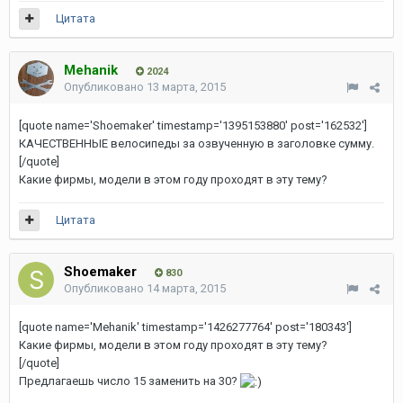
Цитата
Mehanik
2024
Опубликовано
13 марта, 2015
[quote name='Shoemaker' timestamp='1395153880' post='162532']
КАЧЕСТВЕННЫЕ велосипеды за озвученную в заголовке сумму.
[/quote]
Какие фирмы, модели в этом году проходят в эту тему?
Цитата
Shoemaker
830
Опубликовано
14 марта, 2015
[quote name='Mehanik' timestamp='1426277764' post='180343']
Какие фирмы, модели в этом году проходят в эту тему?
[/quote]
Предлагаешь число 15 заменить на 30?