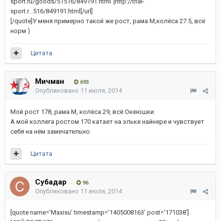
sport.ru/goods/51516/849191.html"]http://trial-
sport.r...516/849191.html[/url]
[/quote]У меня примерно такой же рост, рама М,колёса 27.5, всё
норм )
Цитата
Мичман
693
Опубликовано
11 июля, 2014
Мой рост 178, рама М, колёса 29, всё Океюшки.
А мой коллега ростом 170 катает на эльке найнере и чувствует
себя на нём замечательно.
Цитата
Субадаp
96
Опубликовано
11 июля, 2014
[quote name='Maxisu' timestamp='1405008163' post='171038']