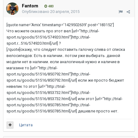
Fantom
483
Опубликовано
20 апреля, 2015
[quote name='Amix' timestamp='1429502639' post='183152']
Что можете сказать про этот вел [url="http://trial-
sport.ru/goods/51516/574920.html"]http://trial-
sport.r...516/574920.html[/url] ?
[/quote]скажу, что следует поставить галочку слева от списка
велосипедов: Есть в наличии.. потом уже выбирать. данной
модели нет в наличии. если аналогичный нужно и наличие в
магазине то [url="http://trial-
sport.ru/goods/51516/850792.html"]http://trial-
sport.ru/goods/51516/850792.html[/url] если же просто бюджет
невелик то этот [url="http://trial-
sport.ru/goods/51516/853732.html"]http://trial-
sport.ru/goods/51516/853732.html[/url] или этот [url="http://trial-
sport.ru/goods/51516/850785.html"]http://trial-
sport.ru/goods/51516/850785.html[/url] дешевле просто нет.
Цитата