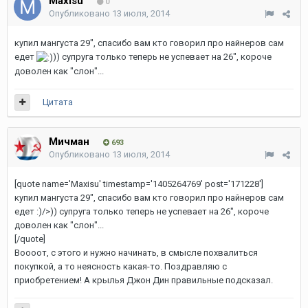
Maxisu
0
Опубликовано
13 июля, 2014
купил мангуста 29", спасибо вам кто говорил про найнеров сам
едет
)) супруга только теперь не успевает на 26", короче
доволен как "слон"...
Цитата
Мичман
693
Опубликовано
13 июля, 2014
[quote name='Maxisu' timestamp='1405264769' post='171228']
купил мангуста 29", спасибо вам кто говорил про найнеров сам
едет :)/>)) супруга только теперь не успевает на 26", короче
доволен как "слон"...
[/quote]
Воооот, с этого и нужно начинать, в смысле похвалиться
покупкой, а то неясность какая-то. Поздравляю с
приобретением! А крылья Джон Дин правильные подсказал.