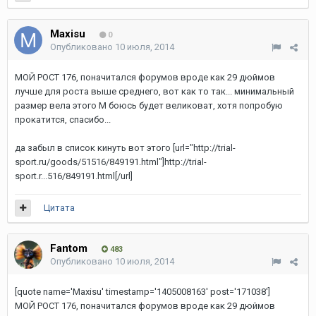
Maxisu
0
Опубликовано
10 июля, 2014
МОЙ РОСТ 176, поначитался форумов вроде как 29 дюймов
лучше для роста выше среднего, вот как то так... минимальный
размер вела этого М боюсь будет великоват, хотя попробую
прокатится, спасибо...
да забыл в список кинуть вот этого [url="http://trial-
sport.ru/goods/51516/849191.html"]http://trial-
sport.r...516/849191.html[/url]
Цитата
Fantom
483
Опубликовано
10 июля, 2014
[quote name='Maxisu' timestamp='1405008163' post='171038']
МОЙ РОСТ 176, поначитался форумов вроде как 29 дюймов