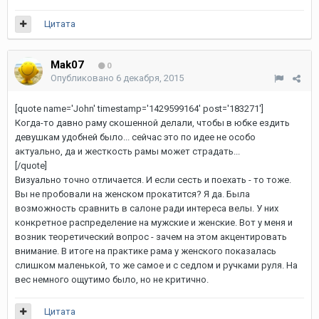
Цитата
Mak07
0
Опубликовано
6 декабря, 2015
[quote name='John' timestamp='1429599164' post='183271']
Когда-то давно раму скошенной делали, чтобы в юбке ездить
девушкам удобней было... сейчас это по идее не особо
актуально, да и жесткость рамы может страдать...
[/quote]
Визуально точно отличается. И если сесть и поехать - то тоже.
Вы не пробовали на женском прокатится? Я да. Была
возможность сравнить в салоне ради интереса велы. У них
конкретное распределение на мужские и женские. Вот у меня и
возник теоретический вопрос - зачем на этом акцентировать
внимание. В итоге на практике рама у женского показалась
слишком маленькой, то же самое и с седлом и ручками руля. На
вес немного ощутимо было, но не критично.
Цитата