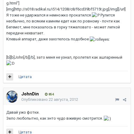
g.html"]
[img]http://s018.radikal.ru/i514/1208/c8/f6cd39bf5715t.jpg[/img][/url]
Я тоже не удержался и немножко прокатился
Рулится
необычно, по всяким камням едет как по ровному - почти как
Бегемот, мне показалось в горку тяжеловато - может легкой
передачи нехватает.
Клевый аппарат, даже захотелось подобное
[b][b]John[/b][/b], зато меня не узнал, пролетел как ашпаренный
Цитата
JohnDin
854
Опубликовано
22 августа, 2012
Давай ужо фотки.
Зело любопытно, как энто чудо вживую смотрится.
Цитата