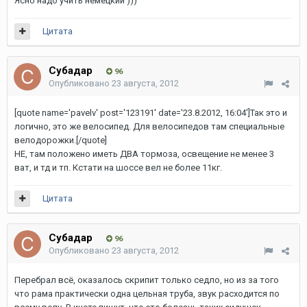
Ясно надо учить немецкий )))
Цитата
Субадаp
96
Опубликовано
23 августа, 2012
[quote name='pavelv' post='123191' date='23.8.2012, 16:04']Так это и
логично, это же велосипед. Для велосипедов там специальные
велодорожки.[/quote]
НЕ, там положено иметь ДВА тормоза, освещение не менее 3
ват, и тд и тп. Кстати на шоссе вел не более 11кг.
Цитата
Субадаp
96
Опубликовано
23 августа, 2012
Перебрал всё, оказалось скрипит только седло, но из за того
что рама практически одна цельная труба, звук расходится по