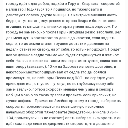
городу идёт одно добро, подъём в Гору от Спартака - скоростей
маловато. Подняться то я поднялся, но тяжеловато и
действуют совсем другие мышцы. На кантрике внешняя часть
бедра, а тут живот, внутренняя сторона бедра и больше всего
ягодицы, те мышцы наличие которых у меня под вопросом. По
городу не заметно, но после Горы - ягодицы резко заболели. Вел
для меня чуть коротковат по длине до каретки, если поднять
седло, то до земли станет труднее достать и давление на
педали станет ни сверху, ни от себя, то есть не подходит. Придёт
новое длинное седло там можно будет отодвинуться и жать от
себя. Наличие спинки на таком веле приветствуется, спина часто
ищет опору (заказано). 10 км на Здоровье вполне достойно, в
некоторых местах подпрыгивал от седла это да, боялся
промахнуться, но всё норм. Песок под ЛЭП - по серёдке увяз,
приподнял вел, отпустил - утонул, по не глубокому песку шёл
замечательно, потери скорости меньше чем у авы и сенсора.
Вобщем можно по таким трассам проехать если приспичит, но
лучше асфальт. Прямая по Змейногорскому в город - набираешь
скорость, переключаешься на повышенную несколько
начальных оборотов тяжеловаты (передаточные числа 0.73-1-
1.34, промежуточных не хватает) опять набираешь скорость и он
идёт сам, надо лишь поддерживать скорость, что довольно