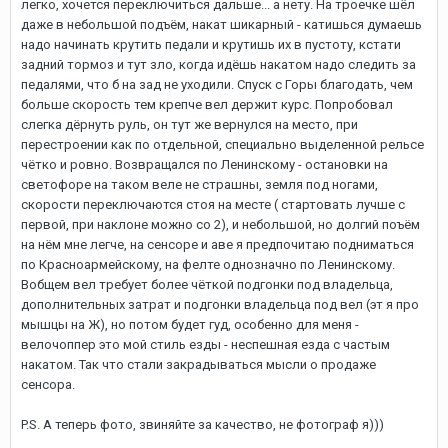
легко, хочется переключиться дальше... а нету. На троечке шёл
даже в небольшой подъём, накат шикарный - катишься думаешь
надо начинать крутить педали и крутишь их в пустоту, кстати
задний тормоз и тут зло, когда идёшь накатом надо следить за
педалями, что б на зад не уходили. Спуск с Горы благодать, чем
больше скорость тем крепче вел держит курс. Попробовал
слегка дёрнуть руль, он тут же вернулся на место, при
перестроении как по отдельной, специально выделенной рельсе
чётко и ровно. Возвращался по Ленинскому - остановки на
светофоре на таком веле не страшны, земля под ногами,
скорости переключаются стоя на месте ( стартовать лучше с
первой, при наклоне можно со 2), и небольшой, но долгий поъём
на нём мне легче, на сенсоре и аве я предпочитаю подниматься
по Красноармейскому, на фелте однозначно по Ленинскому.
Вобщем вел требует более чёткой подгонки под владельца,
дополнительных затрат и подгонки владельца под вел (эт я про
мышцы на Ж), но потом будет гуд, особенно для меня -
велочоппер это мой стиль езды - неспешная езда с частым
накатом. Так что стали закрадываться мысли о продаже
сенсора.
P.S. А теперь фото, звиняйте за качество, не фотограф я)))