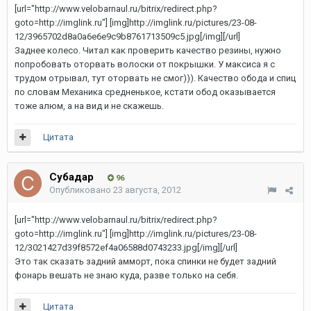
[url="http://www.velobarnaul.ru/bitrix/redirect.php?
goto=http://imglink.ru"] [img]http://imglink.ru/pictures/23-08-
12/3965702d8a0a6e6e9c9b8761713509c5.jpg[/img][/url]
Заднее колесо. Читал как проверить качество резины, нужно
попробовать оторвать волоски от покрышки. У максиса я с
трудом отрывал, тут оторвать не смог))). Качество обода и спиц
по словам Механика средненькое, кстати обод оказывается
тоже алюм, а на вид и не скажешь.
Цитата
Субадаp
96
Опубликовано
23 августа, 2012
[url="http://www.velobarnaul.ru/bitrix/redirect.php?
goto=http://imglink.ru"] [img]http://imglink.ru/pictures/23-08-
12/3021427d39f8572ef4a06588d0743233.jpg[/img][/url]
Это так сказать задний амморт, пока спинки не будет задний
фонарь вешать не знаю куда, разве только на себя.
Цитата