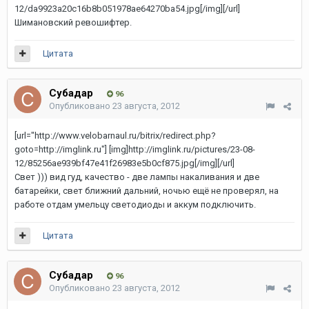
12/da9923a20c16b8b051978ae64270ba54.jpg[/img][/url]
Шимановский ревошифтер.
Цитата
Субадаp
96
Опубликовано
23 августа, 2012
[url="http://www.velobarnaul.ru/bitrix/redirect.php?
goto=http://imglink.ru"] [img]http://imglink.ru/pictures/23-08-
12/85256ae939bf47e41f26983e5b0cf875.jpg[/img][/url]
Свет ))) вид гуд, качество - две лампы накаливания и две
батарейки, свет ближний дальний, ночью ещё не проверял, на
работе отдам умельцу светодиоды и аккум подключить.
Цитата
Субадаp
96
Опубликовано
23 августа, 2012