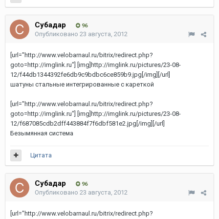
Субадаp
96
Опубликовано
23 августа, 2012
[url="http://www.velobarnaul.ru/bitrix/redirect.php?
goto=http://imglink.ru"] [img]http://imglink.ru/pictures/23-08-
12/f44db1344392fe6db9c9bdbc6ce859b9.jpg[/img][/url]
шатуны стальные интегрированные с кареткой
[url="http://www.velobarnaul.ru/bitrix/redirect.php?
goto=http://imglink.ru"] [img]http://imglink.ru/pictures/23-08-
12/f687085cdb2dff443884f7f6dbf581e2.jpg[/img][/url]
Безымянная система
Цитата
Субадаp
96
Опубликовано
23 августа, 2012
[url="http://www.velobarnaul.ru/bitrix/redirect.php?