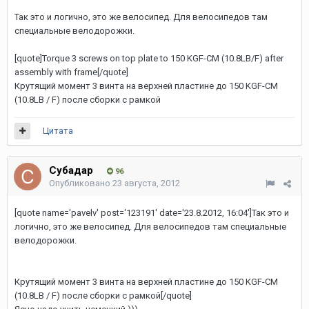
Так это и логично, это же велосипед. Для велосипедов там
специальные велодорожки.
[quote]Torque 3 screws on top plate to 150 KGF-CM (10.8LB/F) after
assembly with frame[/quote]
Крутящий момент 3 винта на верхней пластине до 150 KGF-CM
(10.8LB / F) после сборки с рамкой
Цитата
Субадаp
96
Опубликовано
23 августа, 2012
[quote name='pavelv' post='123191' date='23.8.2012, 16:04']Так это и
логично, это же велосипед. Для велосипедов там специальные
велодорожки.
Крутящий момент 3 винта на верхней пластине до 150 KGF-CM
(10.8LB / F) после сборки с рамкой[/quote]