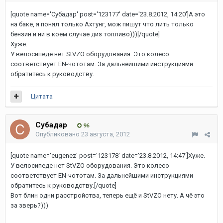
[quote name='Субадаp' post='123177' date='23.8.2012, 14:20']А это
на баке, я понял только Ахтунг, мож пишут что лить только
бензин и ни в коем случае диз топливо)))[/quote]
Хуже.
У велосипеде нет StVZO оборудования. Это колесо
соответствует EN-чототам. За дальнейшими инструкциями
обратитесь к руководству.
Цитата
Субадаp
96
Опубликовано
23 августа, 2012
[quote name='eugenez' post='123178' date='23.8.2012, 14:47']Хуже.
У велосипеде нет StVZO оборудования. Это колесо
соответствует EN-чототам. За дальнейшими инструкциями
обратитесь к руководству.[/quote]
Вот блин одни расстройства, теперь ещё и StVZO нету. А чё это
за зверь?)))