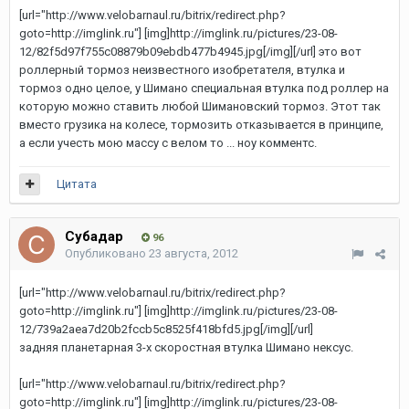
[url="http://www.velobarnaul.ru/bitrix/redirect.php?
goto=http://imglink.ru"] [img]http://imglink.ru/pictures/23-08-
12/82f5d97f755c08879b09ebdb477b4945.jpg[/img][/url]
это вот
роллерный тормоз неизвестного изобретателя, втулка и
тормоз одно целое, у Шимано специальная втулка под роллер на
которую можно ставить любой Шимановский тормоз. Этот так
вместо грузика на колесе, тормозить отказывается в принципе,
а если учесть мою массу с велом то ... ноу комментс.
Цитата
Субадаp
96
Опубликовано
23 августа, 2012
[url="http://www.velobarnaul.ru/bitrix/redirect.php?
goto=http://imglink.ru"] [img]http://imglink.ru/pictures/23-08-
12/739a2aea7d20b2fccb5c8525f418bfd5.jpg[/img][/url]
задняя планетарная 3-х скоростная втулка Шимано нексус.
[url="http://www.velobarnaul.ru/bitrix/redirect.php?
goto=http://imglink.ru"] [img]http://imglink.ru/pictures/23-08-