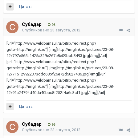
Цитата
Субадаp
96
Опубликовано
23 августа, 2012
[url="http://www.velobarnaul.ru/bitrix/redirect.php?
goto=http://imglink.ru"] [img]http://imglink.ru/pictures/23-08-
12/797e565a1425a329e267e8e09bbb3493.jpg[/img][/url]
[url="http://www.velobarnaul.ru/bitrix/redirect.php?
goto=http://imglink.ru"] [img]http://imglink.ru/pictures/23-08-
12/715129922373ddc68bf26e72d5027406.jpg[/img][/url]
[url="http://www.velobarnaul.ru/bitrix/redirect.php?
goto=http://imglink.ru"] [img]http://imglink.ru/pictures/23-08-
12/91a24794d40da40bac8f252f4a6e3cf1.jpg[/img][/url]
Цитата
Субадаp
96
Опубликовано
23 августа, 2012