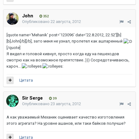
John
352
Опубликовано
22 августа, 2012
[quote name='Mehanik' post='123096' date='22.8.2012, 22:52'][b]
[b]John[/b][/b], зато меня не узнал, пролетел как ашпаренный
[/quote]
Я видел и головой кивнул, просто когда еду на пешеходов
смотрю как на возможное препятствие..))) Сосредотачиваюсь,
кароч...
Цитата
Sir Serge
39
Опубликовано
23 августа, 2012
А как уважаемый Механик оценивает качество изготовления
этого агрегата? На уровне ашанов, или таки байков получше?
Цитата