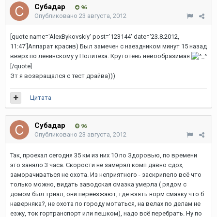
Субадаp
96
Опубликовано
23 августа, 2012
[quote name='AlexBykovskiy' post='123144' date='23.8.2012,
11:47']Аппарат красив) Был замечен с наездником минут 15 назад
вверх по ленинскому у Политеха. Крутотень невообразимая
[/quote]
Эт я возвращался с тест драйва)))
Цитата
Субадаp
96
Опубликовано
23 августа, 2012
Так, проехал сегодня 35 км из них 10 по Здоровью, по времени
это заняло 3 часа. Скорости не замерял комп давно сдох,
заморачиваться не охота. Из неприятного - заскрипело всё что
только можно, видать заводская смазка умерла ( рядом с
домом был триал, они переезжают, где взять норм смазку что б
наверняка?, не охота по городу мотаться, на велах по делам не
езжу, ток гортранспорт или пешком), надо всё перебрать. Ну по