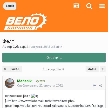
Байки
Фелт
Автор
Субадаp
,
21 августа, 2012
в
Байки
Ответить
НАЗАД
ДАЛЕЕ
Страница 2 из 5
Mehanik
2024
Опубликовано
22 августа, 2012
Шпионское фото
[url="http://www.velobarnaul.ru/bitrix/redirect.php?
goto=http://radikal.ru/F/s018.radikal.ru/i514/1208/c8/f6cd39bf5715.jp