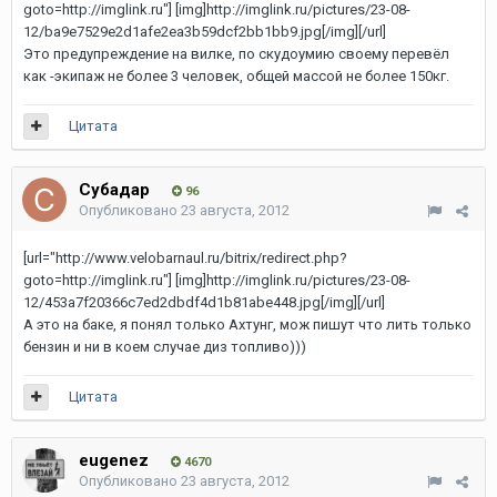
goto=http://imglink.ru"] [img]http://imglink.ru/pictures/23-08-
12/ba9e7529e2d1afe2ea3b59dcf2bb1bb9.jpg[/img][/url]
Это предупреждение на вилке, по скудоумию своему перевёл
как -экипаж не более 3 человек, общей массой не более 150кг.
Цитата
Субадаp
96
Опубликовано
23 августа, 2012
[url="http://www.velobarnaul.ru/bitrix/redirect.php?
goto=http://imglink.ru"] [img]http://imglink.ru/pictures/23-08-
12/453a7f20366c7ed2dbdf4d1b81abe448.jpg[/img][/url]
А это на баке, я понял только Ахтунг, мож пишут что лить только
бензин и ни в коем случае диз топливо)))
Цитата
eugenez
4670
Опубликовано
23 августа, 2012