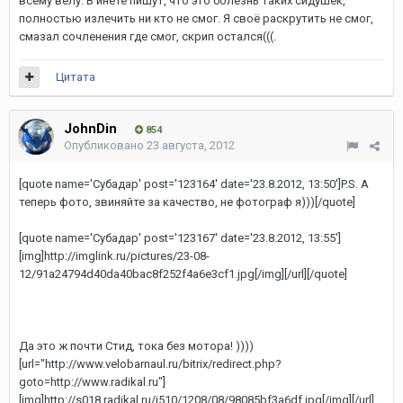
всему велу. В инете пишут, что это болезнь таких сидушек,
полностью излечить ни кто не смог. Я своё раскрутить не смог,
смазал сочленения где смог, скрип остался(((.
Цитата
JohnDin
854
Опубликовано
23 августа, 2012
[quote name='Субадаp' post='123164' date='23.8.2012, 13:50']P.S. А
теперь фото, звиняйте за качество, не фотограф я)))[/quote]
[quote name='Субадаp' post='123167' date='23.8.2012, 13:55']
[img]http://imglink.ru/pictures/23-08-
12/91a24794d40da40bac8f252f4a6e3cf1.jpg[/img][/url][/quote]
Да это ж почти Стид, тока без мотора! ))))
[url="http://www.velobarnaul.ru/bitrix/redirect.php?
goto=http://www.radikal.ru"]
[img]http://s018.radikal.ru/i510/1208/08/98085bf3a6df.jpg[/img][/url]