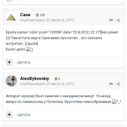
Саня
120
Опубликовано
23 августа, 2012
[quote name='John' post='123090' date='22.8.2012, 22:17']Вел узнал
))) Там кстати еще и Саня мимо пролетал... его сначала
встретил...[/quote]
Было дело
Цитата
AlexBykovskiy
3
Опубликовано
23 августа, 2012
Аппарат красив) Был замечен с наездником минут 15 назад
вверх по ленинскому у Политеха. Крутотень невообразимая
Цитата