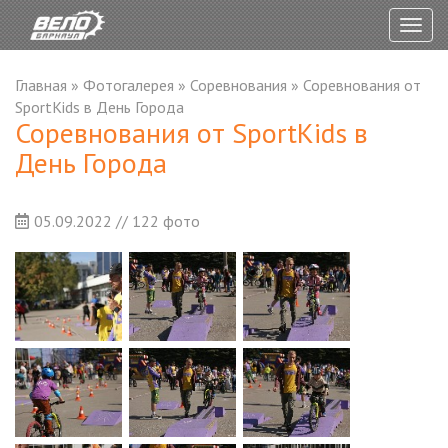
Togg
navig
Главная
»
Фотогалерея
»
Соревнования
»
Соревнования от
SportKids в День Города
Соревнования от SportKids в
День Города
05.09.2022 // 122 фото