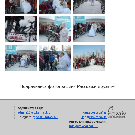
Понравились фотографии? Расскажи друзьям!
Администратор:
admin@velobarnaul.ru
Разработка сайта
Telegram:
@vasiliizaikovskii
Поддержка сайта
Адрес для информации:
info@velobarnaul.ru