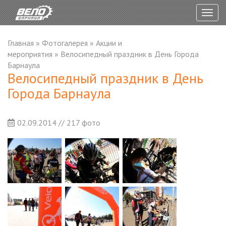
Togg
navig
Главная
»
Фотогалерея
»
Акции и
мероприятия
»
Велосипедный праздник в День Города
Барнаула
Велосипедный праздник в День
Города Барнаула
02.09.2014 // 217 фото