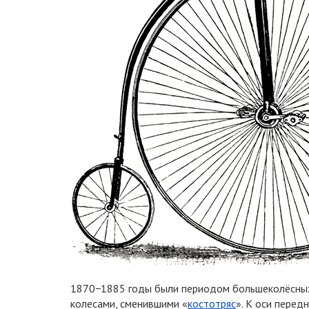
1870−1885 годы были периодом большеколёсных 
колесами, сменившими «
костотряс
». К оси перед