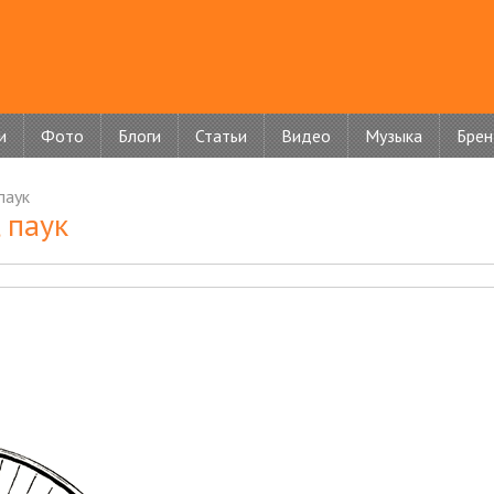
и
Фото
Блоги
Статьи
Видео
Музыка
Бре
паук
 паук