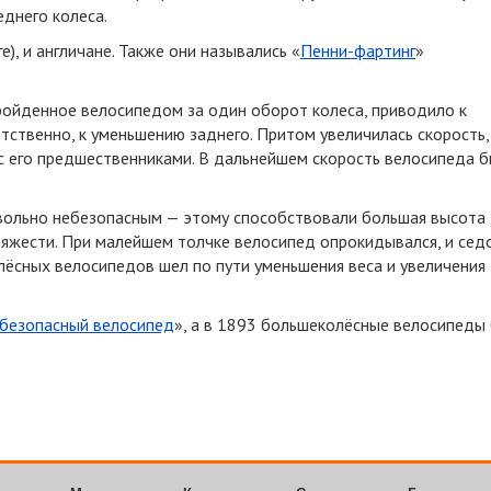
еднего колеса.
е), и англичане. Также они назывались
«
Пенни-фартинг
»
ройденное велосипедом за один оборот колеса, приводило к
тственно, к уменьшению заднего. Притом увеличилась скорость,
с его предшественниками. В дальнейшем скорость велосипеда 
вольно небезопасным — этому способствовали большая высота
тяжести. При малейшем толчке велосипед опрокидывался, и сед
лёсных велосипедов шел по пути уменьшения веса и увеличения
безопасный велосипед
», а в 1893 большеколёсные велосипеды