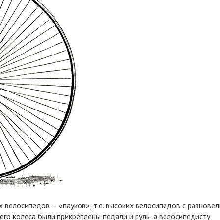
велосипедов — «пауков», т.е. высоких велосипедов с разнове
него колеса были прикреплены педали и руль, а велосипедисту