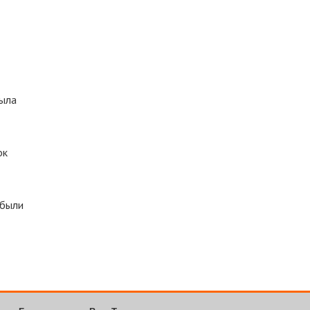
была
ок
 были