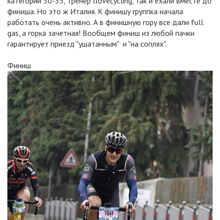
категории 30-35, тренер llovecycling, так и ехали вместе до
финиша. Но это ж Италия. К финишу группка начала
работать очень активно. А в финишную гору все дали full
gas, а горка зачетная! Вообщем финиш из любой пачки
гарантирует приезд "ушатанным" и "на соплях".
Финиш