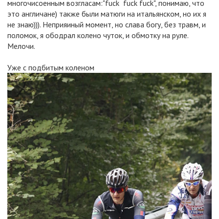
многочисоенным возгласам:"fuck fuck fuck", понимаю, что
это англичане) также были матюги на итальянском, но их я
не знаю))). Неприяиный момент, но слава богу, без травм, и
поломок, я ободрал колено чуток, и обмотку на руле.
Мелочи.
Уже с подбитым коленом