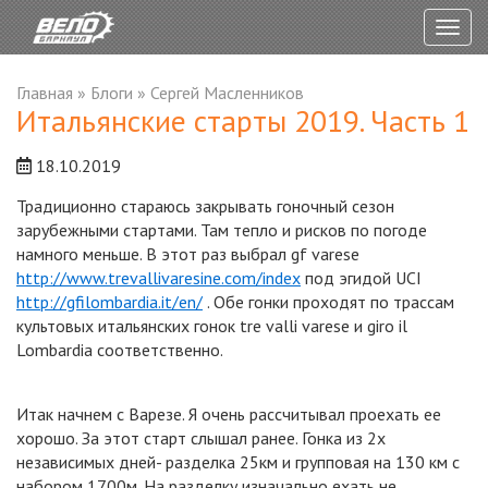
Togg
navig
Главная
»
Блоги
»
Сергей Масленников
Итальянские старты 2019. Часть 1
18.10.2019
Традиционно стараюсь закрывать гоночный сезон
зарубежными стартами. Там тепло и рисков по погоде
намного меньше. В этот раз выбрал gf varese
http://www.trevallivaresine.com/index
под эгидой UCI
http://gfilombardia.it/en/
. Обе гонки проходят по трассам
культовых итальянских гонок trе valli varese и giro il
Lombardia соответственно.
Итак начнем с Варезе. Я очень рассчитывал проехать ее
хорошо. За этот старт слышал ранее. Гонка из 2х
независимых дней- разделка 25км и групповая на 130 км с
набором 1700м. На разделку изначально ехать не