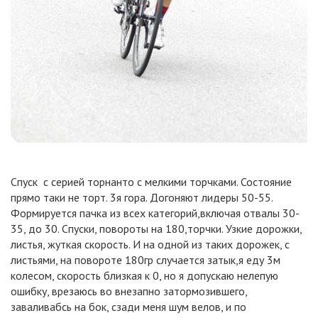
Спуск с серией торнанто с мелкими торчками. Состояние
прямо таки не торт. 3я гора. Догоняют лидеры 50-55.
Формируется пачка из всех категорий,включая отвалы 30-
35, до 30. Спуски, повороты на 180,торчки. Узкие дорожки,
листья, жуткая скорость. И на одной из таких дорожек, с
листьями, на повороте 180гр случается затык,я еду 3м
колесом, скорость близкая к 0, но я допускаю нелепую
ошибку, врезаюсь во внезапно затормозившего,
заваливабсь на бок, сзади меня шум велов, и по