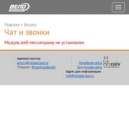
Togg
navig
Главная
»
Видео
Чат и звонки
Модуль веб-мессенджер не установлен
Администратор:
admin@velobarnaul.ru
Разработка сайта
Telegram:
@vasiliizaikovskii
Поддержка сайта
Адрес для информации:
info@velobarnaul.ru